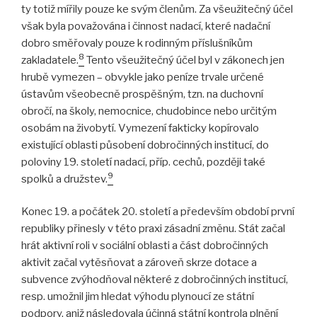
ty totiž mířily pouze ke svým členům. Za všeužitečný účel
však byla považována i činnost nadací, které nadační
dobro směřovaly pouze k rodinným příslušníkům
8
zakladatele.
Tento všeužitečný účel byl v zákonech jen
hrubě vymezen – obvykle jako peníze trvale určené
ústavům všeobecně prospěšným, tzn. na duchovní
obročí, na školy, nemocnice, chudobince nebo určitým
osobám na živobytí. Vymezení fakticky kopírovalo
existující oblasti působení dobročinných institucí, do
poloviny 19. století nadací, příp. cechů, později také
9
spolků a družstev.
Konec 19. a počátek 20. století a především období první
republiky přinesly v této praxi zásadní změnu. Stát začal
hrát aktivní roli v sociální oblasti a část dobročinných
aktivit začal vytěsňovat a zároveň skrze dotace a
subvence zvýhodňoval některé z dobročinných institucí,
resp. umožnil jim hledat výhodu plynoucí ze státní
podpory, aniž následovala účinná státní kontrola plnění