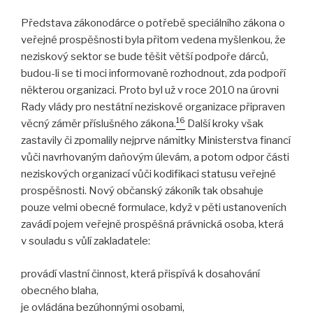
Představa zákonodárce o potřebě speciálního zákona o
veřejné prospěšnosti byla přitom vedena myšlenkou, že
neziskový sektor se bude těšit větší podpoře dárců,
budou-li se ti moci informovaně rozhodnout, zda podpoří
některou organizaci. Proto byl už v roce 2010 na úrovni
Rady vlády pro nestátní neziskové organizace připraven
16
věcný záměr příslušného zákona.
Další kroky však
zastavily či zpomalily nejprve námitky Ministerstva financí
vůči navrhovaným daňovým úlevám, a potom odpor části
neziskových organizací vůči kodifikaci statusu veřejné
prospěšnosti. Nový občanský zákoník tak obsahuje
pouze velmi obecné formulace, když v pěti ustanoveních
zavádí pojem veřejně prospěšná právnická osoba, která
v souladu s vůlí zakladatele:
provádí vlastní činnost, která přispívá k dosahování
obecného blaha,
je ovládána bezúhonnými osobami,