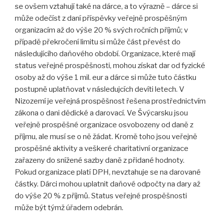
se ovšem vztahují také na dárce, a to výrazně – dárce si
může odečíst z daní příspěvky veřejně prospěšným
organizacím až do výše 20 % svých ročních příjmů; v
případě překročení limitu si může část převést do
následujícího daňového období. Organizace, které mají
status veřejné prospěšnosti, mohou získat dar od fyzické
osoby až do výše 1 mil. eur a dárce si může tuto částku
postupně uplatňovat v následujcích devíti letech. V
Nizozemí je veřejná prospěšnost řešena prostřednictvím
zákona o dani dědické a darovací. Ve Švýcarsku jsou
veřejně prospěšné organizace osvobozeny od daně z
příjmu, ale musí se o ně žádat. Kromě toho jsou veřejně
prospěšné aktivity a veškeré charitativní organizace
zařazeny do snížené sazby daně z přidané hodnoty.
Pokud organizace platí DPH, nevztahuje se na darované
částky. Dárci mohou uplatnit daňové odpočty na dary až
do výše 20 % z příjmů. Status veřejné prospěšnosti
může být týmž úřadem odebrán.