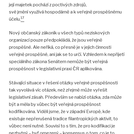
její majetek pochází z poctivých zdrojů,
své jmění využívá hospodárně a k veřejně prospěšnému
17
účelu.
Nový občanský zákoník u všech typů neziskových
organizací pouze předpokládá, že jsou veřejně
prospěšné. Ale neříká, co přesně je v jejich činnosti
veřejně prospěšné, ani jak se to určí. Vzhledem k nepřijetí
speciálního zákona Senátem nemůže být veřejná
prospěšnost v legislativní praxi ČR aplikována.
Stávající situace v řešení otázky veřejné prospěšnosti
tak vyvolává víc otázek, než zřejmě může vyřešit
legislativní zásah. Především se nabízí otázka, zda může
být a měla by vůbec být veřejná prospěšnost
kodifikována. Viděli jsme, že v západní Evropě, kde
existuje nepřerušená tradice filantropických aktivit, to
vůbec není nutné. Souvisí to s tím, že pro kodifikaci je
nezbytný – byť omezený – konsensus o tom, co je to