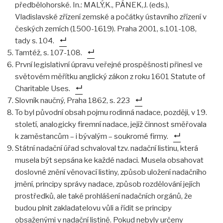
předbělohorské. In.: MALÝ,K., PÁNEK,J. (eds.),
Vladislavské zřízení zemské a počátky ústavního zřízení v
českých zemích (1500-1619). Praha 2001, s.101-108,
tady s. 104.
Tamtéž, s. 107-108.
První legislativní úpravu veřejné prospěšnosti přinesl ve
světovém měřítku anglický zákon z roku 1601 Statute of
Charitable Uses.
Slovník naučný, Praha 1862, s. 223
To byl původní obsah pojmu rodinná nadace, později, v 19.
století, analogicky firemní nadace, jejíž činnost směřovala
k zaměstancům – i bývalým – soukromé firmy.
Státní nadační úřad schvaloval tzv. nadační listinu, která
musela být sepsána ke každé nadaci. Musela obsahovat
doslovné znění věnovací listiny, způsob uložení nadačního
jmění, principy správy nadace, způsob rozdělování jejích
prostředků, ale také prohlášení nadačních orgánů, že
budou plnit zakladatelovu vůli a řídit se principy
obsaženými v nadační listině. Pokud nebyly určeny