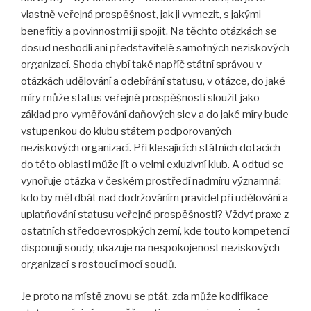
vlastně veřejná prospěšnost, jak ji vymezit, s jakými
benefitiy a povinnostmi ji spojit. Na těchto otázkách se
dosud neshodli ani představitelé samotných neziskových
organizací. Shoda chybí také napříč státní správou v
otázkách udělování a odebírání statusu, v otázce, do jaké
míry může status veřejné prospěšnosti sloužit jako
základ pro vyměřování daňových slev a do jaké míry bude
vstupenkou do klubu státem podporovaných
neziskových organizací. Při klesajících státních dotacích
do této oblasti může jít o velmi exluzivní klub. A odtud se
vynořuje otázka v českém prostředí nadmíru významná:
kdo by měl dbát nad dodržováním pravidel při udělování a
uplatňování statusu veřejné prospěšnosti? Vždyť praxe z
ostatních středoevrospkých zemí, kde touto kompetencí
disponují soudy, ukazuje na nespokojenost neziskových
organizací s rostoucí mocí soudů.
Je proto na místě znovu se ptát, zda může kodifikace