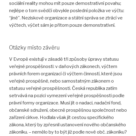
sociální reality mohou mít pouze demostrativní povahu;
nejlépe o tom svědčí obvykle poslední položka ve výčtu:
“jiné”. Neziskové organizace a státní správa se ztrácí ve
výčtech, výčet sám je přitom pouze demonstrativní.
Otázky místo závěru
V Evropě existují v zásadě tři způsoby úpravy statusu
veřejné prospěšnosti: v daňových zákonech, výčtem
právních forem organizací či výčtem činností, které jsou
veřejně prospěšné, nebo samostatným zákonem o
statusu veřejné prospěšnosti. Česká republika zatím
setrvává na pozici vymezení veřejné prospěšnosti podle
právní formy organizace. Musí jít o nadaci, nadační fond,
občanské sdružení, obecně prospěšnou společnost nebo
zařízení církve. Hodlala však jít cestou specifického
zákona, který by zpřesnil ustanovení nového občanského
zákoníku. – nemělo by to být již podle nové obč. zákoníku?