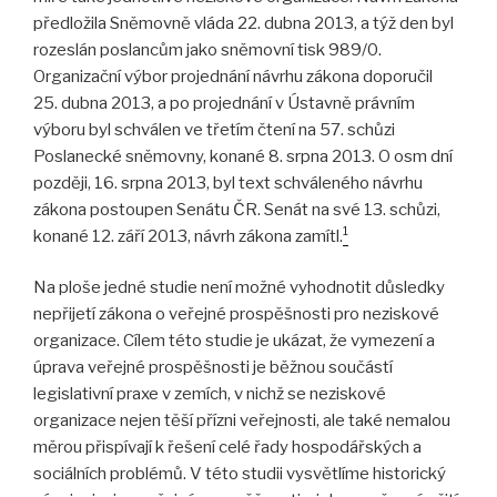
předložila Sněmovně vláda 22. dubna 2013, a týž den byl
rozeslán poslancům jako sněmovní tisk 989/0.
Organizační výbor projednání návrhu zákona doporučil
25. dubna 2013, a po projednání v Ústavně právním
výboru byl schválen ve třetím čtení na 57. schůzi
Poslanecké sněmovny, konané 8. srpna 2013. O osm dní
později, 16. srpna 2013, byl text schváleného návrhu
zákona postoupen Senátu ČR. Senát na své 13. schůzi,
1
konané 12. září 2013, návrh zákona zamítl.
Na ploše jedné studie není možné vyhodnotit důsledky
nepřijetí zákona o veřejné prospěšnosti pro neziskové
organizace. Cílem této studie je ukázat, že vymezení a
úprava veřejné prospěšnosti je běžnou součástí
legislativní praxe v zemích, v nichž se neziskové
organizace nejen těší přízni veřejnosti, ale také nemalou
měrou přispívají k řešení celé řady hospodářských a
sociálních problémů. V této studii vysvětlíme historický