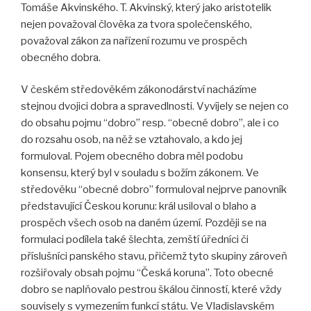
Tomáše Akvinského. T. Akvinský, který jako aristotelik
nejen považoval člověka za tvora společenského,
považoval zákon za nařízení rozumu ve prospěch
obecného dobra.
V českém středověkém zákonodárství nacházíme
stejnou dvojici dobra a spravedlnosti. Vyvíjely se nejen co
do obsahu pojmu “dobro” resp. “obecné dobro”, ale i co
do rozsahu osob, na něž se vztahovalo, a kdo jej
formuloval. Pojem obecného dobra měl podobu
konsensu, který byl v souladu s božím zákonem. Ve
středověku “obecné dobro” formuloval nejprve panovník
představující Českou korunu: král usiloval o blaho a
prospěch všech osob na daném území. Později se na
formulaci podílela také šlechta, zemští úředníci či
příslušníci panského stavu, přičemž tyto skupiny zároveň
rozšiřovaly obsah pojmu “Česká koruna”. Toto obecné
dobro se naplňovalo pestrou škálou činností, které vždy
souvisely s vymezením funkcí státu. Ve Vladislavském