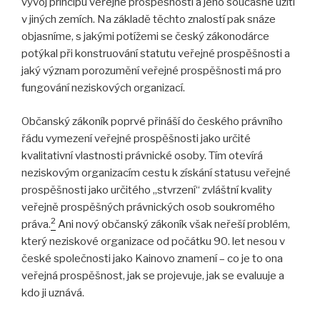
vývoj principu veřejné prospěšnosti a jeho současné užití
v jiných zemích. Na základě těchto znalostí pak snáze
objasníme, s jakými potížemi se český zákonodárce
potýkal při konstruování statutu veřejné prospěšnosti a
jaký význam porozumění veřejné prospěšnosti má pro
fungování neziskových organizací.
Občanský zákoník poprvé přináší do českého právního
řádu vymezení veřejné prospěšnosti jako určité
kvalitativní vlastnosti právnické osoby. Tím otevírá
neziskovým organizacím cestu k získání statusu veřejné
prospěšnosti jako určitého „stvrzení“ zvláštní kvality
veřejně prospěšných právnických osob soukromého
2
práva.
Ani nový občanský zákoník však neřeší problém,
který neziskové organizace od počátku 90. let nesou v
české společnosti jako Kainovo znamení – co je to ona
veřejná prospěšnost, jak se projevuje, jak se evaluuje a
kdo ji uznává.