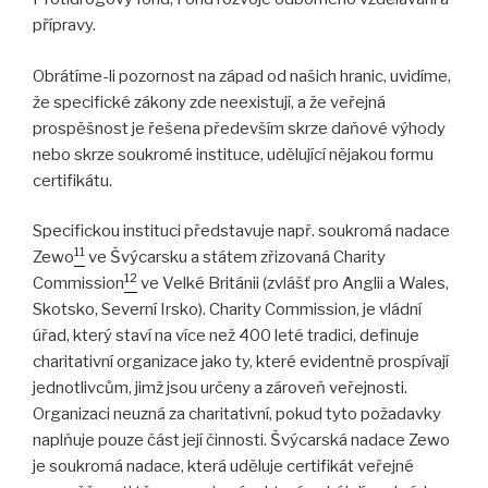
přípravy.
Obrátíme-li pozornost na západ od našich hranic, uvidíme,
že specifické zákony zde neexistují, a že veřejná
prospěšnost je řešena především skrze daňové výhody
nebo skrze soukromé instituce, udělující nějakou formu
certifikátu.
Specifickou instituci představuje např. soukromá nadace
11
Zewo
ve Švýcarsku a státem zřizovaná Charity
12
Commission
ve Velké Británii (zvlášť pro Anglii a Wales,
Skotsko, Severní Irsko). Charity Commission, je vládní
úřad, který staví na více než 400 leté tradici, definuje
charitativní organizace jako ty, které evidentně prospívají
jednotlivcům, jimž jsou určeny a zároveň veřejnosti.
Organizaci neuzná za charitativní, pokud tyto požadavky
naplňuje pouze část její činnosti. Švýcarská nadace Zewo
je soukromá nadace, která uděluje certifikát veřejné