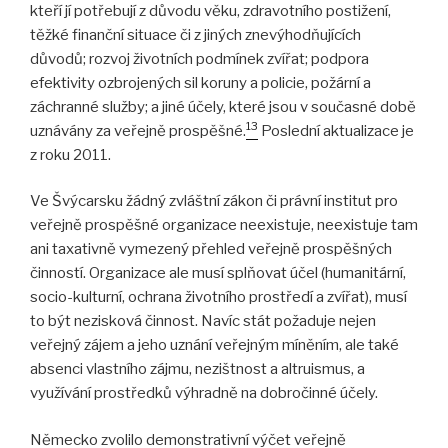
kteří jí potřebují z důvodu věku, zdravotního postižení,
těžké finanční situace či z jiných znevýhodňujících
důvodů; rozvoj životních podmínek zvířat; podpora
efektivity ozbrojených sil koruny a policie, požární a
záchranné služby; a jiné účely, které jsou v současné době
13
uznávány za veřejně prospěšné.
Poslední aktualizace je
z roku 2011.
Ve Švýcarsku žádný zvláštní zákon či právní institut pro
veřejně prospěšné organizace neexistuje, neexistuje tam
ani taxativně vymezený přehled veřejně prospěšných
činností. Organizace ale musí splňovat účel (humanitární,
socio-kulturní, ochrana životního prostředí a zvířat), musí
to být nezisková činnost. Navíc stát požaduje nejen
veřejný zájem a jeho uznání veřejným míněním, ale také
absenci vlastního zájmu, nezištnost a altruismus, a
využívání prostředků výhradně na dobročinné účely.
Německo zvolilo demonstrativní výčet veřejně