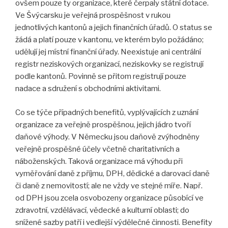
ovšem pouze ty organizace, které čerpaly státní dotace.
Ve Švýcarsku je veřejná prospěšnost v rukou
jednotlivých kantonů a jejich finančních úřadů. O status se
žádá a platí pouze v kantonu, ve kterém bylo požádáno;
udělují jej místní finanční úřady. Neexistuje ani centrální
registr neziskových organizací, neziskovky se registrují
podle kantonů. Povinně se přitom registrují pouze
nadace a sdružení s obchodními aktivitami.
Co se týče případných benefitů, vyplývajících z uznání
organizace za veřejně prospěšnou, jejich jádro tvoří
daňové výhody. V Německu jsou daňově zvýhodněny
veřejně prospěšné účely včetně charitativních a
náboženských. Taková organizace má výhodu při
vyměřování daně z příjmu, DPH, dědické a darovací daně
či daně z nemovitostí; ale ne vždy ve stejné míře. Např.
od DPH jsou zcela osvobozeny organizace působící ve
zdravotní, vzdělávací, vědecké a kulturní oblasti; do
snížené sazby patří i vedlejší výdělečné činnosti. Benefity