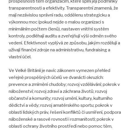
prospěšnosti těm organizacím, které splní její podmínky
transparentnosti a efektivity. Transparentní znamená, že
mají nezávislou správní radu, oddělenu strategicku a
výkonnou moc (pokud nejde o malou organizaci s
minimálním počtem členů), nastaven vnitřní systém
kontroly, podléhají auditu a zveřejňují výši odměn svého
vedení. Efektivnost vyplývá ze způsobu, jakým rozdělují a
užívají finanční zdroje na administrativu, fundraising a
vlastní účel.
Ve Velké Británii je navíc zákonem vymezen přehled
veřejně prospěšných účelů ve dvanácti okruzích:
prevence a zmírnění chudoby; rozvoj vzdělávání; pokrok v
náboženství; rozvoj zdraví a záchrana životů; rozvoj
občanství a komunity; rozvoj umění, kultury, kulturního
dědictví a vědy; rozvoj amatérského sportu; pokrok v
oblasti lidských práv, řešení konfliktů či usmíření, podpora
náboženské a rasové rovnosti i rozmanitosti; pokrok v
oblasti ochrany životního prostředí nebo pomoc těm,