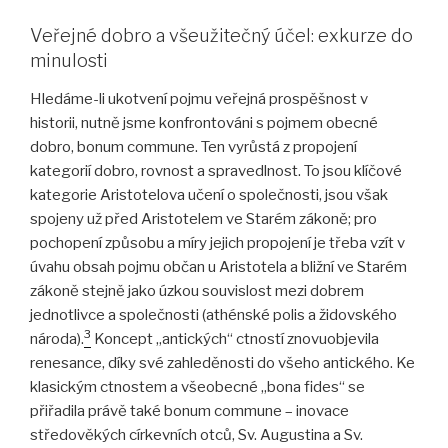
Veřejné dobro a všeužitečný účel: exkurze do
minulosti
Hledáme-li ukotvení pojmu veřejná prospěšnost v
historii, nutně jsme konfrontováni s pojmem obecné
dobro, bonum commune. Ten vyrůstá z propojení
kategorií dobro, rovnost a spravedlnost. To jsou klíčové
kategorie Aristotelova učení o společnosti, jsou však
spojeny už před Aristotelem ve Starém zákoně; pro
pochopení způsobu a míry jejich propojení je třeba vzít v
úvahu obsah pojmu občan u Aristotela a bližní ve Starém
zákoně stejně jako úzkou souvislost mezi dobrem
jednotlivce a společnosti (athénské polis a židovského
3
národa).
Koncept „antických“ ctností znovuobjevila
renesance, díky své zahleděnosti do všeho antického. Ke
klasickým ctnostem a všeobecné „bona fides“ se
přiřadila právě také bonum commune – inovace
středověkých církevních otců, Sv. Augustina a Sv.