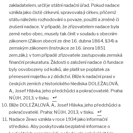
zakladatelem, určil je státní nadační úřad. Pokud nadace
vznikla jako čistě církevní, spravovala ji církev, přičemž
státu náleželo rozhodování o povaze, použití a změně či
zrušení nadace. V případě, že zřizovatelem nadace byla
země nebo obec, musely tak činit v souladu s obecním
zákonem (Zákon obecní ze dne 16. dubna 1864, §34) a
zemským zákonem (Instrukce ze 16. února 1851
zem.zák.); v tom případě zřizovatele zastupovala zemská
finanční prokuratura. Žádosti o založení nadace či fundace
byly osvobozeny od kolků, ale platil se poplatek za
přenesení majetku a z dědictví. Blíže k nadační praxi v
českých zemích z historického hlediska DOLEŽALOVÁ,
A., Josef Hlávka, jeho předchůdci a pokračovatelé. Praha:
NÚJH, 2013, v tisku.
Blíže DOLEŽALOVÁ, A., Josef Hlávka, jeho předchůdci a
pokračovatelé. Praha: NÚJH, 2013, v tisku.
Nadace Zewo vznikla v roce 1934 jako informační
středisko. Aby poskytovala bezplatně informace o