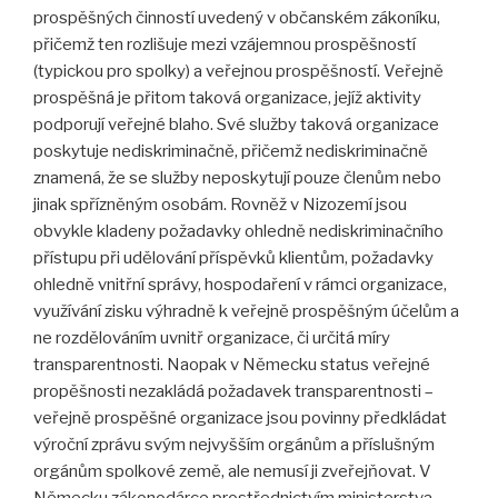
prospěšných činností uvedený v občanském zákoníku,
přičemž ten rozlišuje mezi vzájemnou prospěšností
(typickou pro spolky) a veřejnou prospěšností. Veřejně
prospěšná je přitom taková organizace, jejíž aktivity
podporují veřejné blaho. Své služby taková organizace
poskytuje nediskriminačně, přičemž nediskriminačně
znamená, že se služby neposkytují pouze členům nebo
jinak spřízněným osobám. Rovněž v Nizozemí jsou
obvykle kladeny požadavky ohledně nediskriminačního
přístupu při udělování příspěvků klientům, požadavky
ohledně vnitřní správy, hospodaření v rámci organizace,
využívání zisku výhradně k veřejně prospěšným účelům a
ne rozdělováním uvnitř organizace, či určitá míry
transparentnosti. Naopak v Německu status veřejné
propěšnosti nezakládá požadavek transparentnosti –
veřejně prospěšné organizace jsou povinny předkládat
výroční zprávu svým nejvyšším orgánům a příslušným
orgánům spolkové země, ale nemusí ji zveřejňovat. V
Německu zákonodárce prostřednictvím ministerstva