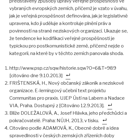
představeny způsoby úpravy veřejné prospěšnosti ve
vybraných evropských zemích, přičemž je vzato v úvahu,
jak je veřejná prospěšnost definována, jak je legislativně
upravena, kdo ji uděluje a kontroluje plnění práv a
povinností na straně neziskových organizací. Ukazuje se,
že tendence ke kodifikaci veřejné prospěšnosti je
typickou pro postkomunistické země, přičemž nejde o
kategorii, na které by v těchto zemích panovala shoda.
http://www.psp.cz/sqw/historie.sqw?O=6&T=989
[citováno dne 9.10.2013]
FRIŠTENSKÁ, H., Nový občanský zákoník a neziskové
organizace. E-lerningový učební text projektu
Communitas pro praxis. UJEP Ústí na Labem a Nadace
VIA, Praha. Dostupný z [Citováno 12.9.2013].
Blíže DOLEŽALOVÁ, A., Josef Hlávka, jeho předchůdci a
pokračovatelé. Praha: NÚJH, 2013, v tisku.
Citováno podle ADAMOVÁ, K., Obecné dobré a idea
spravedlnosti v českých zemských zřízeních doby