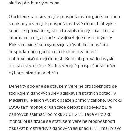
služby předem vyloučena.
O udělení statusu veřejné prospěšnosti organizace žádá
s doklady o veřejné prospěšnosti své činnosti obvykle
soud; ten provádí registraci a zápis do rejstříku. Tím se
informace o organizací stávají veřejně dostupnými. V
Polsku navíc zákon vymezuje způsob financování a
hospodaření organizace a okolnosti zapojení
dobrovolníků do její činnosti. Kontrolu provádí obvykle
ministerstvo práce. Status veřejné prospěšnosti může
být organizacím odebrán.
Benefity spojené se stausem veřejné prospěšnosti se
točí kolem daňových úlev a získávání státních dotací. V
Maďarsku je jejich výčet obsažen přímo v zákoně. Od roku
1996 tam mohou organizace čerpat příspěvky z 1 %
daňových asignací, od roku 2001 2 %. Také v Polsku
mohou organizace se statusem veřejné prospěšnosti
získávat prostředky z daňových asignací (1 %), mají právo