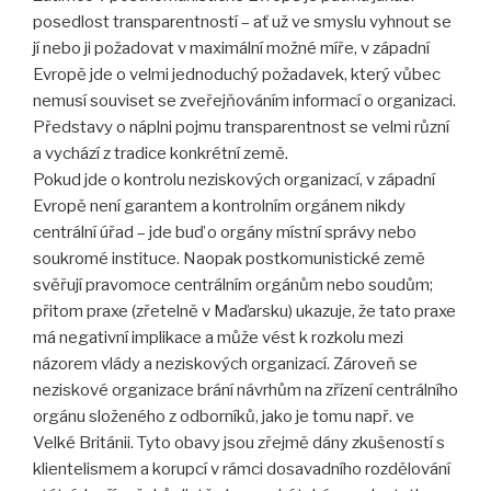
posedlost transparentností – ať už ve smyslu vyhnout se
jí nebo ji požadovat v maximální možné míře, v západní
Evropě jde o velmi jednoduchý požadavek, který vůbec
nemusí souviset se zveřejňováním informací o organizaci.
Představy o náplni pojmu transparentnost se velmi různí
a vychází z tradice konkrétní země.
Pokud jde o kontrolu neziskových organizací, v západní
Evropě není garantem a kontrolním orgánem nikdy
centrální úřad – jde buď o orgány místní správy nebo
soukromé instituce. Naopak postkomunistické země
svěřují pravomoce centrálním orgánům nebo soudům;
přitom praxe (zřetelně v Maďarsku) ukazuje, že tato praxe
má negativní implikace a může vést k rozkolu mezi
názorem vlády a neziskových organizací. Zároveň se
neziskové organizace brání návrhům na zřízení centrálního
orgánu složeného z odborníků, jako je tomu např. ve
Velké Británii. Tyto obavy jsou zřejmě dány zkušeností s
klientelismem a korupcí v rámci dosavadního rozdělování