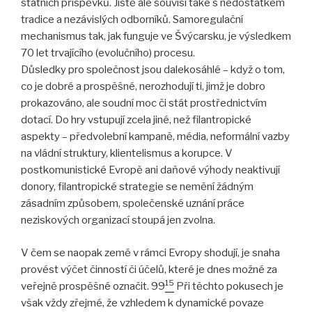
státních příspěvků. Jistě ale souvisí také s nedostatkem
tradice a nezávislých odborníků. Samoregulační
mechanismus tak, jak funguje ve Švýcarsku, je výsledkem
70 let trvajícího (evolučního) procesu.
Důsledky pro společnost jsou dalekosáhlé – když o tom,
co je dobré a prospěšné, nerozhodují ti, jimž je dobro
prokazováno, ale soudní moc či stát prostřednictvím
dotací. Do hry vstupují zcela jiné, než filantropické
aspekty – předvolební kampaně, média, neformální vazby
na vládní struktury, klientelismus a korupce. V
postkomunistické Evropě ani daňové výhody neaktivují
donory, filantropické strategie se nemění žádným
zásadním způsobem, společenské uznání práce
neziskových organizací stoupá jen zvolna.
V čem se naopak země v rámci Evropy shodují, je snaha
provést výčet činností či účelů, které je dnes možné za
15
veřejně prospěšné označit. 99
Při těchto pokusech je
však vždy zřejmé, že vzhledem k dynamické povaze