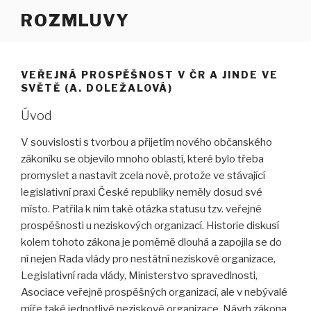
Přejít
ROZMLUVY
k
obsahu
webu
VEŘEJNÁ PROSPĚŠNOST V ČR A JINDE VE
SVĚTĚ (A. DOLEŽALOVÁ)
Úvod
V souvislosti s tvorbou a přijetím nového občanského
zákoníku se objevilo mnoho oblastí, které bylo třeba
promyslet a nastavit zcela nově, protože ve stávající
legislativní praxi České republiky neměly dosud své
místo. Patřila k nim také otázka statusu tzv. veřejné
prospěšnosti u neziskových organizací. Historie diskusí
kolem tohoto zákona je poměrně dlouhá a zapojila se do
ní nejen Rada vlády pro nestátní neziskové organizace,
Legislativní rada vlády, Ministerstvo spravedlnosti,
Asociace veřejně prospěšných organizací, ale v nebývalé
míře také jednotlivé neziskové organizace. Návrh zákona