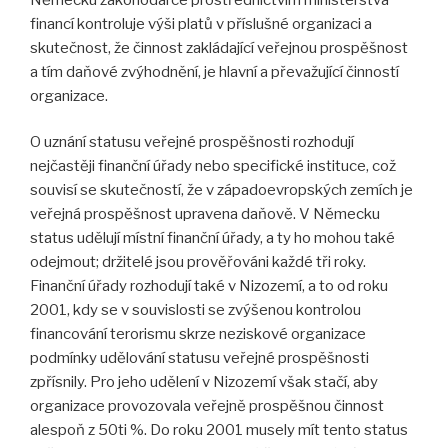
financí kontroluje výši platů v příslušné organizaci a
skutečnost, že činnost zakládající veřejnou prospěšnost
a tím daňové zvýhodnění, je hlavní a převažující činností
organizace.
O uznání statusu veřejné prospěšnosti rozhodují
nejčastěji finanční úřady nebo specifické instituce, což
souvisí se skutečností, že v západoevropských zemích je
veřejná prospěšnost upravena daňově. V Německu
status udělují místní finanční úřady, a ty ho mohou také
odejmout; držitelé jsou prověřováni každé tři roky.
Finanční úřady rozhodují také v Nizozemí, a to od roku
2001, kdy se v souvislosti se zvýšenou kontrolou
financování terorismu skrze neziskové organizace
podmínky udělování statusu veřejné prospěšnosti
zpřísnily. Pro jeho udělení v Nizozemí však stačí, aby
organizace provozovala veřejně prospěšnou činnost
alespoň z 50ti %. Do roku 2001 musely mít tento status