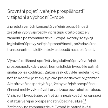
Srovnání pojetí „veřejné prospěšnosti“
v západní a východní Evropě
Z představených konceptů veřejné prospěšnosti
zřetelně vyplývají rozdíly v přístupu k této otázce v
západní a postkomunistické Evropě. Rozdíly se týkají
legislativní úpravy veřejné prospěšnosti, požadavků na
transparentnost, její kontroly a dopadů na společnost.
Výrazná odlišnost spočívá v legislativní úpravě veřejné
prospěšnosti, kdy v post-komunistické Evropě je patrná
snaha po její kodifikaci. Zákon však obvykle nedělá nic víc,
než že kodifikuje znaky typické pro neziskové organizace.
Ale zároveň nezpochybňuje, že by veřejně prospěšnou
činnost mohly vykonávat i organizace bez tohoto statusu.
V západní Evropě zároveň většina neziskových organizací
14
o status veřejné prospěšnosti vůbec neusiluje.
Zatímco v postkomunistické Evropě je patrná jakási