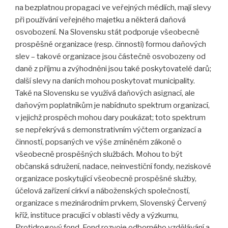
na bezplatnou propagaci ve veřejných médiích, mají slevy
při používání veřejného majetku a některá daňová
osvobození. Na Slovensku stát podporuje všeobecně
prospěšné organizace (resp. činnosti) formou daňových
slev – takové organizace jsou částečně osvobozeny od
daně z příjmu a zvýhodněni jsou také poskytovatelé darů;
další slevy na daních mohou poskytovat municipality.
Také na Slovensku se využívá daňových asignací, ale
daňovým poplatníkům je nabídnuto spektrum organizací,
v jejichž prospěch mohou dary poukázat; toto spektrum
se nepřekrývá s demonstrativním výčtem organizací a
činností, popsaných ve výše zmíněném zákoně o
všeobecně prospěšných službách. Mohou to být
občanská sdružení, nadace, neinvestiční fondy, neziskové
organizace poskytující všeobecně prospěšné služby,
účelová zařízení církví a náboženských společností,
organizace s mezinárodním prvkem, Slovenský Červený
kříž, instituce pracující v oblasti vědy a výzkumu,
Protidrogový fond, Fond rozvoje odborného vzdělávání a