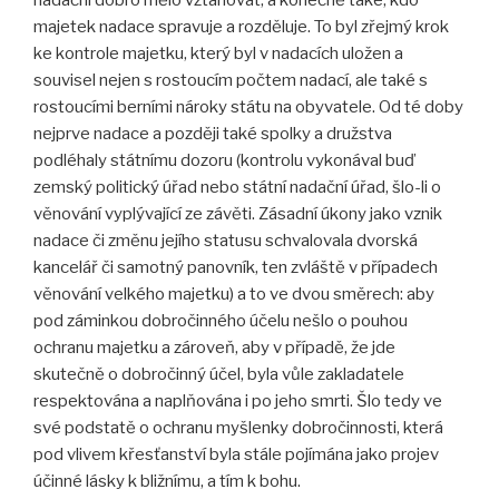
majetek nadace spravuje a rozděluje. To byl zřejmý krok
ke kontrole majetku, který byl v nadacích uložen a
souvisel nejen s rostoucím počtem nadací, ale také s
rostoucími berními nároky státu na obyvatele. Od té doby
nejprve nadace a později také spolky a družstva
podléhaly státnímu dozoru (kontrolu vykonával buď
zemský politický úřad nebo státní nadační úřad, šlo-li o
věnování vyplývající ze závěti. Zásadní úkony jako vznik
nadace či změnu jejího statusu schvalovala dvorská
kancelář či samotný panovník, ten zvláště v případech
věnování velkého majetku) a to ve dvou směrech: aby
pod záminkou dobročinného účelu nešlo o pouhou
ochranu majetku a zároveň, aby v případě, že jde
skutečně o dobročinný účel, byla vůle zakladatele
respektována a naplňována i po jeho smrti. Šlo tedy ve
své podstatě o ochranu myšlenky dobročinnosti, která
pod vlivem křesťanství byla stále pojímána jako projev
účinné lásky k bližnímu, a tím k bohu.