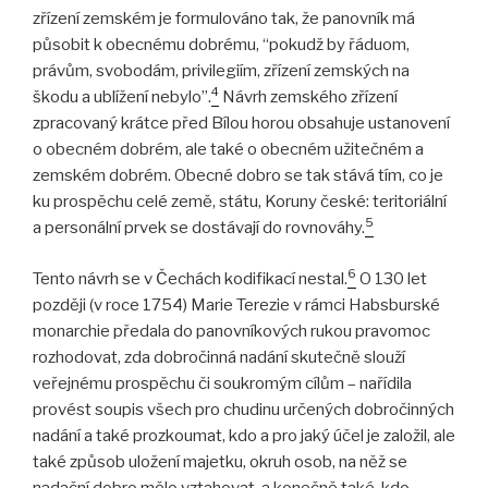
zřízení zemském je formulováno tak, že panovník má
působit k obecnému dobrému, “pokudž by řáduom,
právům, svobodám, privilegiím, zřízení zemských na
4
škodu a ublížení nebylo”.
Návrh zemského zřízení
zpracovaný krátce před Bílou horou obsahuje ustanovení
o obecném dobrém, ale také o obecném užitečném a
zemském dobrém. Obecné dobro se tak stává tím, co je
ku prospěchu celé země, státu, Koruny české: teritoriální
5
a personální prvek se dostávají do rovnováhy.
6
Tento návrh se v Čechách kodifikací nestal.
O 130 let
později (v roce 1754) Marie Terezie v rámci Habsburské
monarchie předala do panovníkových rukou pravomoc
rozhodovat, zda dobročinná nadání skutečně slouží
veřejnému prospěchu či soukromým cílům – nařídila
provést soupis všech pro chudinu určených dobročinných
nadání a také prozkoumat, kdo a pro jaký účel je založil, ale
také způsob uložení majetku, okruh osob, na něž se
nadační dobro mělo vztahovat, a konečně také, kdo