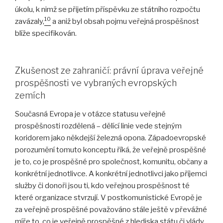
úkolu, k nimž se přijetím příspěvku ze státního rozpočtu
10
zavázaly,
a aniž byl obsah pojmu veřejná prospěšnost
blíže specifikován.
Zkušenost ze zahraničí: právní úprava veřejné
prospěšnosti ve vybraných evropských
zemích
Současná Evropa je v otázce statusu veřejné
prospěšnosti rozdělená – dělící linie vede stejným
koridorem jako někdejší železná opona. Západoevropské
porozumění tomuto konceptu říká, že veřejně prospěšné
je to, co je prospěšné pro společnost, komunitu, občany a
konkrétní jednotlivce. A konkrétní jednotlivci jako příjemci
služby či donoři jsou ti, kdo veřejnou prospěšnost té
které organizace stvrzují. V postkomunistické Evropě je
za veřejně prospěšné považováno stále ještě v převážné
míře to, co je veřejně prospěšné z hlediska státu či vlády.