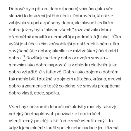
Dobově bylo přitom dobro (bonum) vnímáno jako věc
sloužící k dosažení jistého účelu. Dobrověda, která se
zabývala stupni a způsoby dobra, ale hlavně hledáním
dobra, jež by bylo “hlavou všech,” rozeznávala dobra
předmětná (movitá a nemovitá) a podmětná (blaha): “Čím
vyšší jest účel a čím způsobilejší prostředek k němu, tím
povýšenější je dobro; jakmile ale mizí veškerý účel, mizí i
7
dobro”.
Rozlišuje se tedy dobro v dvojím smyslu –
mravním jako dobro naprosté, a v ohledu relativním jako
dobro vztažité, či statkové. Dobro jako pojem o dobrém
tak mohlo být totožné s pojmem užitečno, krásno, mravní
dobro a znamenalo totéž co blaho, ve smyslu prospěchu:
dobro vlasti, obce, spolku.
Všechny soukromé dobročinné aktivity musely takový
veřejný účel naplňovat; používal se termín účel
všeužitečný, později také “omezeně všeužitečný”. To
když k jeho plnění sloužil spolek nebo nadace jím zřízená;