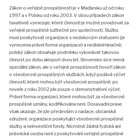
Zákon o veřejné prospěšnosti je v Maďarsku už od roku
1997 a v Polsku od roku 2003. V obou případech zákon
taxativně vymezuje, které činnosti je možné považovat za
veřejně prospěšné (užitečné pro společnost). Službu
musí poskytovat organizace s neziskovým statusem (je
vymezena právní forma organizace) a nediskriminačně;
polský zákon obsahuje podmínku vykonávat takovou
činnost po dobu alespoň dvou let. Slovensko sice nemá
speciální zákon, ale o veřejné prospěšnosti hovoří zákon
o všeobecně prospěšných službách, když podává výčet
činností, které mohou být všeobecně prospěšné; po
novele z roku 2002 jde pouze o demonstrativní výčet.
Právní forma organizací, které mohou být za všeobecně
prospěšné uznány, kodifikována není. Dosavadní praxe
však ukazuje, že jde především o nadace, občanská
sdružení, organizace poskytující všeobecně prospěšné
služby a neinvestiční fondy. Nicméně žádná fyzická ani
právnická osoba není z poskytování veřejně prospěšné