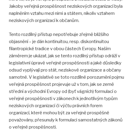
Jakoby veřejná prospěšnost neziskových organizací byla
naplněním vztahu mezi nimi a státem, nikoliv vztahem
neziskových organizací k občanům.
Tento rozdílný přístup nepotřebuje zřejmě bližšího
objasnění – je dán kontinuitou, resp. diskontinuitou
filantropické tradice v obou částech Evropy. Naším
záměrem je ukázat, jak se tento rozdílný přístup odráží v
legislativní úpravě veřejné prospěšnosti a jaké důsledky
odsud vyplývají pro stát, neziskové organizace a občany
samotné. V legislativě se toto rozdílné porozumění pojmu
veřejná prospěšnost projevuje už v tom, jak se země
střední a východní Evropy od (byť vágních) formulací o
veřejné prospěšnosti v zákonech k jednotlivým typům
neziskových organizací či výčtu právních forem
organizací, které mohou být za veřejně prospěšné
považovány, přesunuly k formulaci samostatných zákonů
o veřejné prospěšnosti.