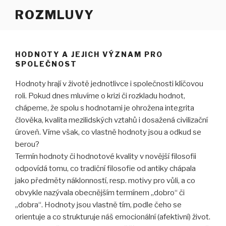
Přejít
ROZMLUVY
k
obsahu
webu
HODNOTY A JEJICH VÝZNAM PRO
SPOLEČNOST
Hodnoty hrají v životě jednotlivce i společnosti klíčovou
roli. Pokud dnes mluvíme o krizi či rozkladu hodnot,
chápeme, že spolu s hodnotami je ohrožena integrita
člověka, kvalita mezilidských vztahů i dosažená civilizační
úroveň. Víme však, co vlastně hodnoty jsou a odkud se
berou?
Termín hodnoty či hodnotové kvality v novější filosofii
odpovídá tomu, co tradiční filosofie od antiky chápala
jako předměty náklonností, resp. motivy pro vůli, a co
obvykle nazývala obecnějším termínem „dobro“ či
„dobra“. Hodnoty jsou vlastně tím, podle čeho se
orientuje a co strukturuje náš emocionální (afektivní) život.