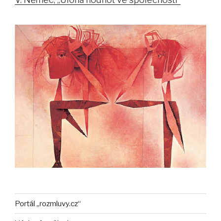
Portál „rozmluvy.cz“