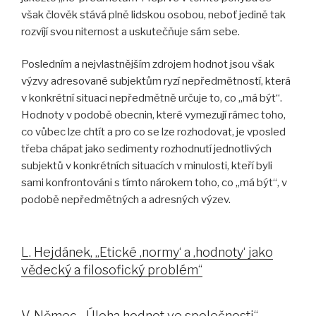
však člověk stává plně lidskou osobou, neboť jedině tak
rozvíjí svou niternost a uskutečňuje sám sebe.
Posledním a nejvlastnějším zdrojem hodnot jsou však
výzvy adresované subjektům ryzí nepředmětností, která
v konkrétní situaci nepředmětně určuje to, co „má být“.
Hodnoty v podobě obecnin, které vymezují rámec toho,
co vůbec lze chtít a pro co se lze rozhodovat, je vposled
třeba chápat jako sedimenty rozhodnutí jednotlivých
subjektů v konkrétních situacích v minulosti, kteří byli
sami konfrontováni s tímto nárokem toho, co „má být“, v
podobě nepředmětných a adresných výzev.
L. Hejdánek, „Etické ‚normy‘ a ‚hodnoty‘ jako
vědecký a filosofický problém“
V. Němec, „Úloha hodnot ve společnosti“