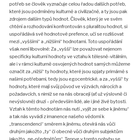
potřeb se člověk vyznačuje celou řadou dalších potřeb,
které jsou podmíněny kulturně a civilizačně, a ty jsou pak
zdrojem dalším typů hodnot. Člověk, který je ve svém
chtění a rozhodování konfrontován s pluralitou hodnot, si
uspořádává své hodnotové prefence, učí se rozlišovat
mezi „vyššími“ a „nižšími“ hodnotami. Toto uspořádání
však není libovolné: Za „vyšší“ lze považovat nejenom
specificky kulturní hodnoty ve vztahu k tělesně-vitálním,
ale i v rámci kulturně osvojených hodnot samých můžeme
označit za „nižší“ ty hodnoty, které jsou spjaty primárně s
našimi potřebami, tedy jsou egocentrické, a za „vyšší“ ty
hodnoty, které mají svůj původ ve výzvách, nárocích a
požadavcích, s nimiž se na nás obracejí (ať už výslovně či
nevýslovně) druzí – především lidé, ale i jiné živé bytosti.
Vztah k těmto hodnotám nás nutí „vyjít ze sebe k jinému“
a tak nás vyvádí z imanence našeho vědomí k
„transcendenci“ směrem k jinému, otevírá nás vůči
druhým jakožto „ty“ či obecně vůči druhým subjektům
jakožto „ne-předmětům“. Teprve v tomto pohybu se