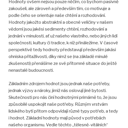
Hodnoty ovšem nejsou pouze něčím, co bychom pasivně
zakoušeli, ale zároveň a především tím, co motivuje a
podle čeho se orientuje naše chtění a rozhodování.
Hodnoty jakožto abstraktní a obecné veličiny v našem
vědomí jsou jakési sedimenty chtění, rozhodování a
jednání v minulosti, ať už našeho vlastního, nebo jiných lidí
společnosti, kultury či tradice, k níž přináležíme. V časové
perspektivě tedy hodnoty představují především jakási
ohniska přitažlivosti, díky nimž se (na základě minulé
zkušenosti) přenášíme ze své přítomné situace do ještě
nenastalé budoucnosti.
Základním zdrojem hodnot jsou jednak naše potřeby,
jednak výzvy a nároky, jimiž nás oslovují jiné bytosti.
Skutečnosti pro nás činí hodnotnými primárně to, že jsou
způsobilé uspokojit naše potřeby. Různým vrstvám
lidského bytí přitom odpovídají různé typy potřeb, a tedy
i hodnot. Základní hodnoty mají původ v potřebách
našeho organismu. Vedle těchto „tělesně-vitálních“