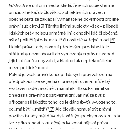
lidských
se přitom předpokládá, že jejich subjektem je
principiálně každý člověk. O subjektivních právech
obecně platí, že zakládají vymahatelné povinnosti pro jiné
právní subjekty.
[5]
Těmito jinými subjekty však v případě
lidských práv nejsou primárně jiní jednotliví lidé či občané,
nýbrž političtí představitelé či nositelé veřejné moci.
[6]
Lidská práva tedy zavazují především představitele
států, aby nezasahovali do vymezených práv a svobod
jejich občanů a obyvatel, a kladou tak nepřekročitelné
meze politické moci.
Pokud je však právě koncept lidských práv založen na
předpokladu, že se jedná o práva přirozená, může být
vystaven řadě závažných námitek. Klasická námitka
z hlediska právního pozitivismu zní: Jak může být z
přirozenosti jakožto toho, co je dáno (bytí), vyvozeno to,
co „má být“ („mětí“)?
[7]
Ale člověk nemusí být právní
pozitivista, aby měl důvody k vážným pochybnostem, zda
lze z přirozenosti skutečně odvozovat nějaká práva.