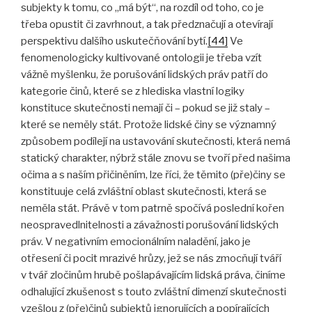
subjekty k tomu, co „má být“, na rozdíl od toho, co je
třeba opustit či zavrhnout, a tak předznačují a otevírají
perspektivu dalšího uskutečňování bytí.
[44]
Ve
fenomenologicky kultivované ontologii je třeba vzít
vážně myšlenku, že porušování lidských práv patří do
kategorie činů, které se z hlediska vlastní logiky
konstituce skutečnosti nemají či – pokud se již staly –
které se neměly stát. Protože lidské činy se významný
způsobem podílejí na ustavování skutečnosti, která nemá
statický charakter, nýbrž stále znovu se tvoří před našima
očima a s naším přičiněním, lze říci, že těmito (pře)činy se
konstituuje celá zvláštní oblast skutečnosti, která se
neměla stát. Právě v tom patrně spočívá poslední kořen
neospravedlnitelnosti a závažnosti porušování lidských
práv. V negativním emocionálním naladění, jako je
otřesení či pocit mrazivé hrůzy, jež se nás zmocňují tváří
v tvář zločinům hrubě pošlapávajícím lidská práva, činíme
odhalující zkušenost s touto zvláštní dimenzí skutečnosti
vzešlou z (pře)činů subjektů ignorujících a popírajících