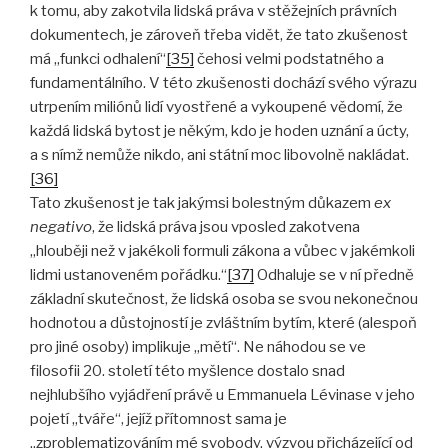
k tomu, aby zakotvila lidská práva v stěžejních právních
dokumentech, je zároveň třeba vidět, že tato zkušenost
má „funkci odhalení“
[35]
čehosi velmi podstatného a
fundamentálního. V této zkušenosti dochází svého výrazu
utrpením miliónů lidí vyostřené a vykoupené vědomí, že
každá lidská bytost je někým, kdo je hoden uznání a úcty,
a s nímž nemůže nikdo, ani státní moc libovolně nakládat.
[36]
Tato zkušenost je tak jakýmsi bolestným důkazem
ex
negativo
, že lidská práva jsou vposled zakotvena
„hlouběji než v jakékoli formuli zákona a vůbec v jakémkoli
lidmi ustanoveném pořádku.“
[37]
Odhaluje se v ní předně
základní skutečnost, že lidská osoba se svou nekonečnou
hodnotou a důstojností je zvláštním bytím, které (alespoň
pro jiné osoby) implikuje „mětí“. Ne náhodou se ve
filosofii 20. století této myšlence dostalo snad
nejhlubšího vyjádření právě u Emmanuela Lévinase v jeho
pojetí „tváře“, jejíž přítomnost sama je
„zproblematizováním mé svobody, výzvou přicházející od