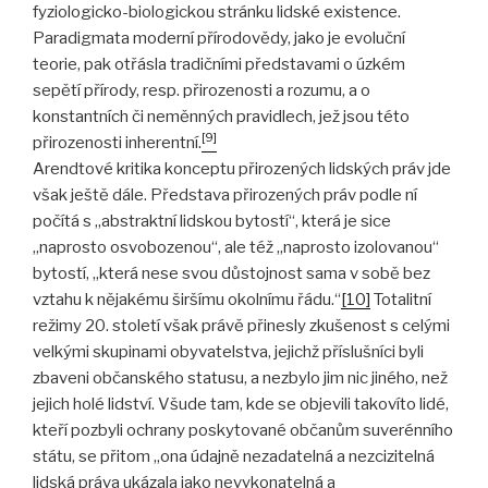
fyziologicko-biologickou stránku lidské existence.
Paradigmata moderní přírodovědy, jako je evoluční
teorie, pak otřásla tradičními představami o úzkém
sepětí přírody, resp. přirozenosti a rozumu, a o
konstantních či neměnných pravidlech, jež jsou této
[9]
přirozenosti inherentní.
Arendtové kritika konceptu přirozených lidských práv jde
však ještě dále. Představa přirozených práv podle ní
počítá s „abstraktní lidskou bytostí“, která je sice
„naprosto osvobozenou“, ale též „naprosto izolovanou“
bytostí, „která nese svou důstojnost sama v sobě bez
vztahu k nějakému širšímu okolnímu řádu.“
[10]
Totalitní
režimy 20. století však právě přinesly zkušenost s celými
velkými skupinami obyvatelstva, jejichž příslušníci byli
zbaveni občanského statusu, a nezbylo jim nic jiného, než
jejich holé lidství. Všude tam, kde se objevili takovíto lidé,
kteří pozbyli ochrany poskytované občanům suverénního
státu, se přitom „ona údajně nezadatelná a nezcizitelná
lidská práva ukázala jako nevykonatelná a