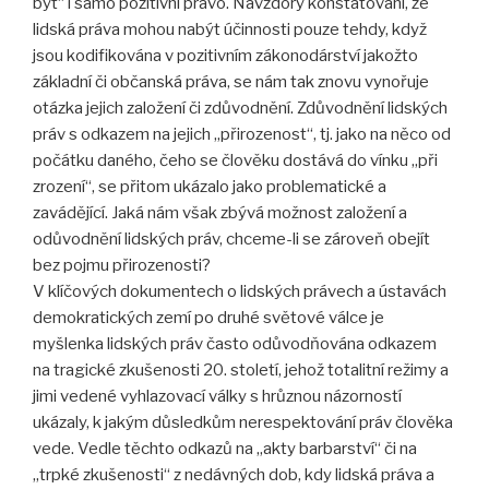
být“ i samo pozitivní právo. Navzdory konstatování, že
lidská práva mohou nabýt účinnosti pouze tehdy, když
jsou kodifikována v pozitivním zákonodárství jakožto
základní či občanská práva, se nám tak znovu vynořuje
otázka jejich založení či zdůvodnění. Zdůvodnění lidských
práv s odkazem na jejich „přirozenost“, tj. jako na něco od
počátku daného, čeho se člověku dostává do vínku „při
zrození“, se přitom ukázalo jako problematické a
zavádějící. Jaká nám však zbývá možnost založení a
odůvodnění lidských práv, chceme-li se zároveň obejít
bez pojmu přirozenosti?
V klíčových dokumentech o lidských právech a ústavách
demokratických zemí po druhé světové válce je
myšlenka lidských práv často odůvodňována odkazem
na tragické zkušenosti 20. století, jehož totalitní režimy a
jimi vedené vyhlazovací války s hrůznou názorností
ukázaly, k jakým důsledkům nerespektování práv člověka
vede. Vedle těchto odkazů na „akty barbarství“ či na
„trpké zkušenosti“ z nedávných dob, kdy lidská práva a