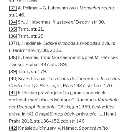
str. 760 a 766.
[33]
A. Pollman – G. Lohmann (vyd.),
Menschenrechte
,
str. 146.
[34]
Srv. J. Habermas,
K ustavení Evropy
, str. 30.
[35]
Tamt., str. 21.
[36]
Tamt., str. 25.
[37]
L. Hejdánek,
Lidská svoboda a svoboda slova
, in:
Literární noviny
38, 2006.
[38]
E. Lévinas,
Totalita a nekonečno
, přel. M. Petříček –
J. Sokol, Praha 1997, str. 189.
[39]
Tamt., str. 179.
[40]
Srv. E. Lévinas,
Les droits de l’homme et les droits
d’autrui
, in: týž,
Hors sujet
, Paris 1987, str. 157–170.
[41]
K lidským právům jakožto garanci podmínek
možnosti morálního jednání srv. G. Radbruch,
Vorschule
der Rechtsphilosophie
, Göttingen 1959, česky:
Idea
práva
, in: týž,
O napětí mezi účely práva
, přel. L. Hanuš,
Praha 2012, str. 138–152, zde str. 146.
[42]
K následujícímu srv. V. Němec,
Spor právního