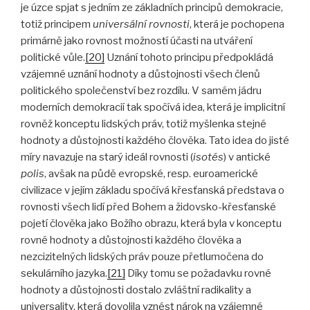
je úzce spjat s jedním ze základních principů demokracie,
totiž principem
universální rovnosti
, která je pochopena
primárně jako rovnost možností účasti na utváření
politické vůle.
[20]
Uznání tohoto principu předpokládá
vzájemné uznání hodnoty a důstojnosti všech členů
politického společenství bez rozdílu. V samém jádru
moderních demokracií tak spočívá idea, která je implicitní
rovněž konceptu lidských práv, totiž myšlenka stejné
hodnoty a důstojnosti každého člověka. Tato idea do jisté
míry navazuje na starý ideál rovnosti (
isotés
) v antické
polis
, avšak na půdě evropské, resp. euroamerické
civilizace v jejím základu spočívá křesťanská představa o
rovnosti všech lidí před Bohem a židovsko-křesťanské
pojetí člověka jako Božího obrazu, která byla v konceptu
rovné hodnoty a důstojnosti každého člověka a
nezcizitelných lidských práv pouze přetlumočena do
sekulárního jazyka.
[21]
Díky tomu se požadavku rovné
hodnoty a důstojnosti dostalo zvláštní radikality a
universality, která dovolila vznést nárok na vzájemné