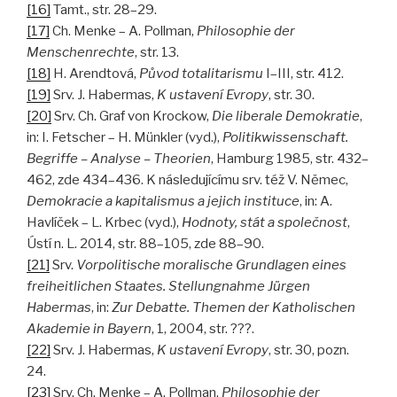
[16]
Tamt., str. 28–29.
[17]
Ch. Menke – A. Pollman,
Philosophie der
Menschenrechte
, str. 13.
[18]
H. Arendtová,
Původ totalitarismu
I–III, str. 412.
[19]
Srv. J. Habermas,
K ustavení Evropy
, str. 30.
[20]
Srv. Ch. Graf von Krockow,
Die liberale Demokratie
,
in: I. Fetscher – H. Münkler (vyd.),
Politikwissenschaft.
Begriffe – Analyse – Theorien
, Hamburg 1985, str. 432–
462, zde 434–436. K následujícímu srv. též V. Němec,
Demokracie a kapitalismus a jejich instituce
, in: A.
Havlíček – L. Krbec (vyd.),
Hodnoty, stát a společnost
,
Ústí n. L. 2014, str. 88–105, zde 88–90.
[21]
Srv.
Vorpolitische moralische Grundlagen eines
freiheitlichen Staates. Stellungnahme Jürgen
Habermas
, in:
Zur Debatte. Themen der Katholischen
Akademie in Bayern
, 1, 2004, str. ???.
[22]
Srv. J. Habermas,
K ustavení Evropy
, str. 30, pozn.
24.
[23]
Srv. Ch. Menke – A. Pollman,
Philosophie der