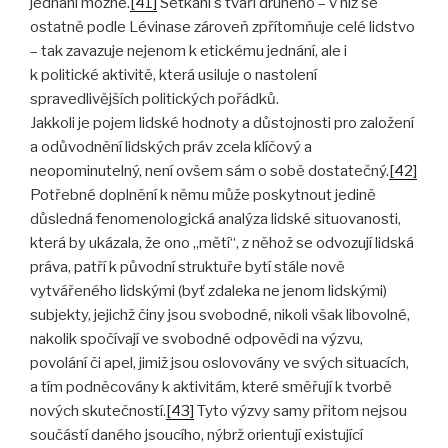
jednání možné.
[41]
Setkání s tváří druhého – v níž se
ostatně podle Lévinase zároveň zpřítomňuje celé lidstvo
– tak zavazuje nejenom k etickému jednání, ale i
k politické aktivitě, která usiluje o nastolení
spravedlivějších politických pořádků.
Jakkoli je pojem lidské hodnoty a důstojnosti pro založení
a odůvodnění lidských práv zcela klíčový a
neopominutelný, není ovšem sám o sobě dostatečný.
[42]
Potřebné doplnění k němu může poskytnout jedině
důsledná fenomenologická analýza lidské situovanosti,
která by ukázala, že ono „mětí“, z něhož se odvozují lidská
práva, patří k původní struktuře bytí stále nově
vytvářeného lidskými (byť zdaleka ne jenom lidskými)
subjekty, jejichž činy jsou svobodné, nikoli však libovolné,
nakolik spočívají ve svobodné odpovědi na výzvu,
povolání či apel, jimiž jsou oslovovány ve svých situacích,
a tím podněcovány k aktivitám, které směřují k tvorbě
nových skutečností.
[43]
Tyto výzvy samy přitom nejsou
součástí daného jsoucího, nýbrž orientují existující