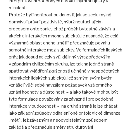
interpretování podobných nároků jinými subjekty v
minulosti.
Protože bytí není pouhou daností, jak se zcela mylně
domnívají právní pozitivisté, nýbrž neutuchajícím
procesem ontogonie, jehož průběh bytostně závisí na
akcích a interakcích mnoha subjektů, je nasnadě, že celá
významná oblast onoho „mětí“ předznačuje povahu
samotné interakce mezi subjekty. Ve formulacích lidských
práv, jak dosud nalezly svůj dějinný výraz především
v západním civilizačním okruhu, lze tak na jedné straně
spatřovat vyjádření zkušenosti učiněné v nespočetných
interakcích lidských subjektů, jež samým svým bytím
vznášejí vůči sobě navzájem požadavek vzájemného
uznání hodnoty a důstojnosti – a jako takové mohou být
tyto formulace považovány za závazné i pro podobné
interakce v budoucnosti –, na druhé straně je lze chápat
jako základní způsoby odhalení oné ontologické dimenze
„mětí“, jež závazným a neodvolatelným způsobem
zakládá a předznačuje směry strukturování