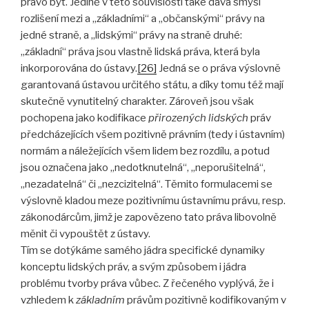
právo být. Jedině v této souvislosti také dává smysl
rozlišení mezi a „základními“ a „občanskými“ právy na
jedné straně, a „lidskými“ právy na straně druhé:
„základní“ práva jsou vlastně lidská práva, která byla
inkorporována do ústavy.
[26]
Jedná se o práva výslovně
garantovaná ústavou určitého státu, a díky tomu též mají
skutečně vynutitelný charakter. Zároveň jsou však
pochopena jako kodifikace
přirozených lidských
práv
předcházejících všem pozitivně právním (tedy i ústavním)
normám a náležejících všem lidem bez rozdílu, a potud
jsou označena jako „nedotknutelná“, „neporušitelná“,
„nezadatelná“ či „nezcizitelná“. Těmito formulacemi se
výslovně kladou meze pozitivnímu ústavnímu právu, resp.
zákonodárcům, jimž je zapovězeno tato práva libovolně
měnit či vypouštět z ústavy.
Tím se dotýkáme samého jádra specifické dynamiky
konceptu lidských práv, a svým způsobem i jádra
problému tvorby práva vůbec. Z řečeného vyplývá, že i
vzhledem k
základním
právům pozitivně kodifikovaným v