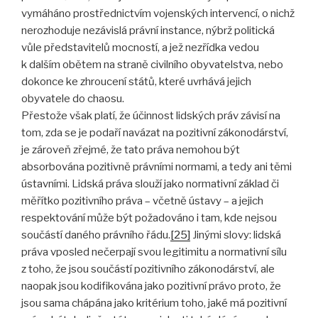
vymáháno prostřednictvím vojenských intervencí, o nichž
nerozhoduje nezávislá právní instance, nýbrž politická
vůle představitelů mocností, a jež nezřídka vedou
k dalším obětem na straně civilního obyvatelstva, nebo
dokonce ke zhroucení států, které uvrhává jejich
obyvatele do chaosu.
Přestože však platí, že účinnost lidských práv závisí na
tom, zda se je podaří navázat na pozitivní zákonodárství,
je zároveň zřejmé, že tato práva nemohou být
absorbována pozitivně právními normami, a tedy ani těmi
ústavními. Lidská práva slouží jako normativní základ či
měřítko pozitivního práva – včetně ústavy – a jejich
respektování může být požadováno i tam, kde nejsou
součástí daného právního řádu.
[25]
Jinými slovy: lidská
práva vposled nečerpají svou legitimitu a normativní sílu
z toho, že jsou součástí pozitivního zákonodárství, ale
naopak jsou kodifikována jako pozitivní právo proto, že
jsou sama chápána jako kritérium toho, jaké má pozitivní