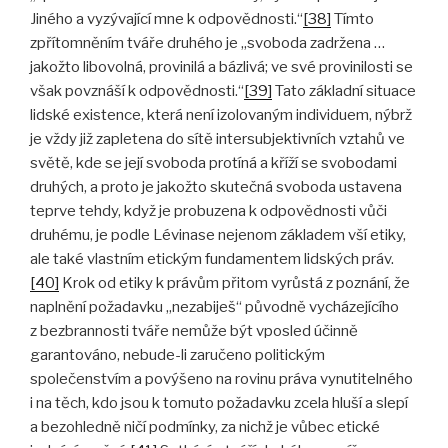
Jiného a vyzývající mne k odpovědnosti.“
[38]
Tímto
zpřítomněním tváře druhého je „svoboda zadržena …
jakožto libovolná, provinilá a bázlivá; ve své provinilosti se
však povznáší k odpovědnosti.“
[39]
Tato základní situace
lidské existence, která není izolovaným individuem, nýbrž
je vždy již zapletena do sítě intersubjektivních vztahů ve
světě, kde se její svoboda protíná a kříží se svobodami
druhých, a proto je jakožto skutečná svoboda ustavena
teprve tehdy, když je probuzena k odpovědnosti vůči
druhému, je podle Lévinase nejenom základem vší etiky,
ale také vlastním etickým fundamentem lidských práv.
[40]
Krok od etiky k právům přitom vyrůstá z poznání, že
naplnění požadavku „nezabiješ“ původně vycházejícího
z bezbrannosti tváře nemůže být vposled účinně
garantováno, nebude-li zaručeno politickým
společenstvím a povýšeno na rovinu práva vynutitelného
i na těch, kdo jsou k tomuto požadavku zcela hluší a slepí
a bezohledně ničí podmínky, za nichž je vůbec etické