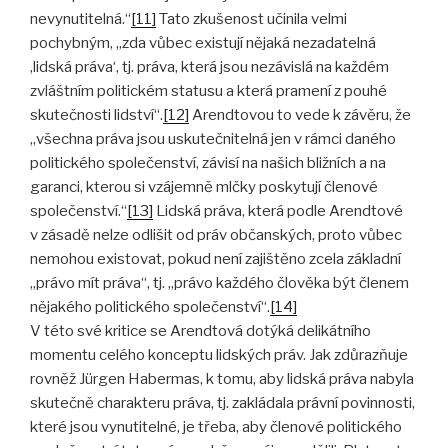
nevynutitelná.“
[11]
Tato zkušenost učinila velmi
pochybným, „zda vůbec existují nějaká nezadatelná
,lidská práva‘, tj. práva, která jsou nezávislá na každém
zvláštním politickém statusu a která pramení z pouhé
skutečnosti lidství“.
[12]
Arendtovou to vede k závěru, že
„všechna práva jsou uskutečnitelná jen v rámci daného
politického společenství, závisí na našich bližních a na
garanci, kterou si vzájemně mlčky poskytují členové
společenství.“
[13]
Lidská práva, která podle Arendtové
v zásadě nelze odlišit od práv občanských, proto vůbec
nemohou existovat, pokud není zajištěno zcela základní
„právo mít práva“, tj. „právo každého člověka být členem
nějakého politického společenství“.
[14]
V této své kritice se Arendtová dotýká delikátního
momentu celého konceptu lidských práv. Jak zdůrazňuje
rovněž Jürgen Habermas, k tomu, aby lidská práva nabyla
skutečně charakteru práva, tj. zakládala právní povinnosti,
které jsou vynutitelné, je třeba, aby členové politického