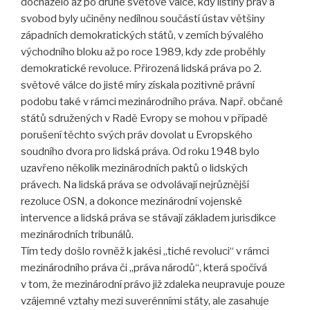
docházelo až po druhé světové válce, kdy listiny práv a
svobod byly učiněny nedílnou součástí ústav většiny
západních demokratických států, v zemích bývalého
východního bloku až po roce 1989, kdy zde proběhly
demokratické revoluce. Přirozená lidská práva po 2.
světové válce do jisté míry získala pozitivně právní
podobu také v rámci mezinárodního práva. Např. občané
států sdružených v Radě Evropy se mohou v případě
porušení těchto svých práv dovolat u Evropského
soudního dvora pro lidská práva. Od roku 1948 bylo
uzavřeno několik mezinárodních paktů o lidských
právech. Na lidská práva se odvolávají nejrůznější
rezoluce OSN, a dokonce mezinárodní vojenské
intervence a lidská práva se stávají základem jurisdikce
mezinárodních tribunálů.
Tím tedy došlo rovněž k jakési „tiché revoluci“ v rámci
mezinárodního práva či „práva národů“, která spočívá
v tom, že mezinárodní právo již zdaleka neupravuje pouze
vzájemné vztahy mezi suverénními státy, ale zasahuje