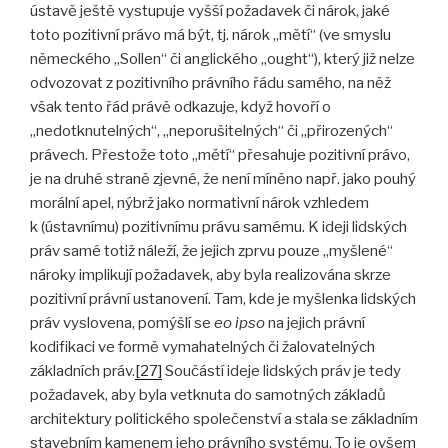
ústavě ještě vystupuje vyšší požadavek či nárok, jaké
toto pozitivní právo má být, tj. nárok „mětí“ (ve smyslu
německého „Sollen“ či anglického „ought“), který již nelze
odvozovat z pozitivního právního řádu samého, na něž
však tento řád právě odkazuje, když hovoří o
„nedotknutelných“, „neporušitelných“ či „přirozených“
právech. Přestože toto „mětí“ přesahuje pozitivní právo,
je na druhé straně zjevné, že není míněno např. jako pouhý
morální apel, nýbrž jako normativní nárok vzhledem
k (ústavnímu) pozitivnímu právu samému. K ideji lidských
práv samé totiž náleží, že jejich zprvu pouze „myšlené“
nároky implikují požadavek, aby byla realizována skrze
pozitivní právní ustanovení. Tam, kde je myšlenka lidských
práv vyslovena, pomýšlí se
eo ipso
na jejich právní
kodifikaci ve formě vymahatelných či žalovatelných
základních práv.
[27]
Součástí ideje lidských práv je tedy
požadavek, aby byla vetknuta do samotných základů
architektury politického společenství a stala se základním
stavebním kamenem jeho právního systému. To je ovšem