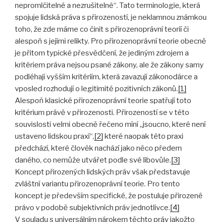
nepromlčitelné a nezrušitelné“. Tato terminologie, která
spojuje lidská práva s přirozeností, je neklamnou známkou
toho, že zde máme co činit s přirozenoprávní teorií či
alespoň s jejími relikty. Pro přirozenoprávní teorie obecně
je přitom typické přesvědčení, že jediným zdrojem a
kritériem práva nejsou psané zákony, ale že zákony samy
podléhají vyšším kritériím, která zavazují zákonodárce a
vposled rozhodují o legitimitě pozitivních zákonů.
[1]
Alespoň klasické přirozenoprávní teorie spatřují toto
kritérium právě v přirozenosti. Přirozeností se v této
souvislosti velmi obecně řečeno míní „jsoucno, které není
ustaveno lidskou praxí“,
[2]
které naopak této praxi
předchází, které člověk nachází jako něco předem
daného, co nemůže utvářet podle své libovůle.
[3]
Koncept přirozených lidských práv však představuje
zvláštní variantu přirozenoprávní teorie. Pro tento
koncept je především specifické, že postuluje přirozené
právo v podobě subjektivních práv jednotlivce.
[4]
V souladu s universálním nárokem těchto práv jakožto