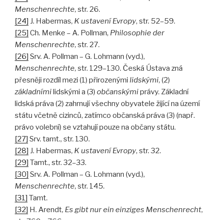
Menschenrechte
, str. 26.
[24]
J. Habermas,
K ustavení Evropy
, str. 52–59.
[25]
Ch. Menke – A. Pollman,
Philosophie der
Menschenrechte
, str. 27.
[26]
Srv. A. Pollman – G. Lohmann (vyd.),
Menschenrechte
, str. 129–130. Česká Ústava zná
přesněji rozdíl mezi (1) přirozenými
lidskými
, (2)
základními
lidskými a (3)
občanskými
právy. Základní
lidská práva (2) zahrnují všechny obyvatele žijící na území
státu včetně cizinců, zatímco občanská práva (3) (např.
právo volební) se vztahují pouze na občany státu.
[27]
Srv. tamt., str. 130.
[28]
J. Habermas,
K ustavení Evropy
, str. 32.
[29]
Tamt., str. 32–33.
[30]
Srv. A. Pollman – G. Lohmann (vyd.),
Menschenrechte
, str. 145.
[31]
Tamt.
[32]
H. Arendt,
Es gibt nur ein einziges Menschenrecht
,