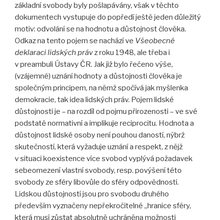
základní svobody byly pošlapávány, však v těchto
dokumentech vystupuje do popředí ještě jeden důležitý
motiv: odvolání se na hodnotu a důstojnost člověka.
Odkaz na tento pojem se nachází ve
Všeobecné
deklaraci lidských práv
z roku 1948, ale třeba i
v preambuli Ústavy ČR. Jak již bylo řečeno výše,
(vzájemné) uznání hodnoty a důstojnosti člověka je
společným principem, na němž spočívá jak myšlenka
demokracie, tak idea lidských práv. Pojem lidské
důstojnosti je – na rozdíl od pojmu přirozenosti – ve své
podstatě normativní a implikuje reciprocitu. Hodnota a
důstojnost lidské osoby není pouhou daností, nýbrž
skutečností, která vyžaduje uznání a respekt, z nějž
v situaci koexistence více svobod vyplývá požadavek
sebeomezení vlastní svobody, resp. povýšení této
svobody ze sféry libovůle do sféry odpovědnosti.
Lidskou důstojností jsou pro svobodu druhého
především vyznačeny nepřekročitelné „hranice sféry,
která musí zůstat absolutně uchráněna možnosti