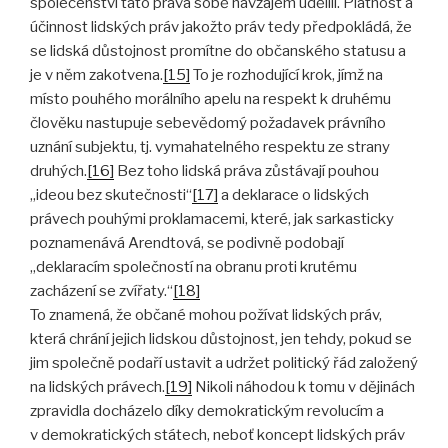
společenství tato práva sobě navzájem udělili. Platnost a
účinnost lidských práv jakožto práv tedy předpokládá, že
se lidská důstojnost promítne do občanského statusu a
je v něm zakotvena.
[15]
To je rozhodující krok, jímž na
místo pouhého morálního apelu na respekt k druhému
člověku nastupuje sebevědomý požadavek právního
uznání subjektu, tj. vymahatelného respektu ze strany
druhých.
[16]
Bez toho lidská práva zůstávají pouhou
„ideou bez skutečnosti“
[17]
a deklarace o lidských
právech pouhými proklamacemi, které, jak sarkasticky
poznamenává Arendtová, se podivně podobají
„deklaracím společností na obranu proti krutému
zacházení se zvířaty.“
[18]
To znamená, že občané mohou požívat lidských práv,
která chrání jejich lidskou důstojnost, jen tehdy, pokud se
jim společně podaří ustavit a udržet politický řád založený
na lidských právech.
[19]
Nikoli náhodou k tomu v dějinách
zpravidla docházelo díky demokratickým revolucím a
v demokratických státech, neboť koncept lidských práv