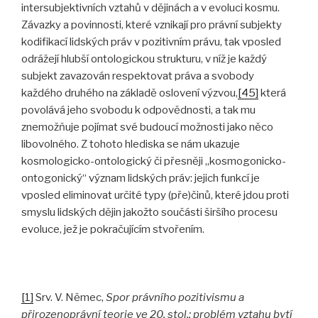
intersubjektivních vztahů v dějinách a v evoluci kosmu.
Závazky a povinnosti, které vznikají pro právní subjekty
kodifikací lidských práv v pozitivním právu, tak vposled
odrážejí hlubší ontologickou strukturu, v níž je každý
subjekt zavazován respektovat práva a svobody
každého druhého na základě oslovení výzvou,
[45]
která
povolává jeho svobodu k odpovědnosti, a tak mu
znemožňuje pojímat své budoucí možnosti jako něco
libovolného. Z tohoto hlediska se nám ukazuje
kosmologicko-ontologický či přesněji „kosmogonicko-
ontogonický“ význam lidských práv: jejich funkcí je
vposled eliminovat určité typy (pře)činů, které jdou proti
smyslu lidských dějin jakožto součásti širšího procesu
evoluce, jež je pokračujícím stvořením.
[1]
Srv. V. Němec,
Spor právního pozitivismu a
přirozenoprávní teorie ve 20. stol.: problém vztahu bytí