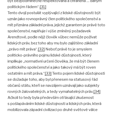
být bezpodmínečně respektována a chráněna … daným
politickým řádem“.
[31]
Tento dvojí postulát vyplývající z lidské důstojnosti: být
uznán jako rovnoprávný člen politického společenství a
mít přiznána základní práva, jejichž garantem je právě toto
společenství, naplňuje i výše zmíněný požadavek
Arendtové, podle nějž člověk vůbec nemůže požívat
lidských práv, bez toho aby mu bylo zajištěno základní
„právo mít práva“.
[32]
Neboť právě to je smyslem
politicko-právního pojmu lidské důstojnosti, který
implikuje „normativní určení člověka, že má být členem
politického společenství a jako takový má být roven
ostatním a mít práva.“
[33]
Tento pojem lidské důstojnosti
se dožaduje toho, aby byl přenesen na statusový řád
občanů státu, kteří se navzájem uznávají jako subjekty
rovných žalovatelných, a tedy vymahatelných práv.
[34]
Ačkoli to tedy byla především otřásající zkušenost
s pošlapáváním lidské důstojnosti a lidských práv, která
mobilizovala západní civilizaci po druhé světové válce