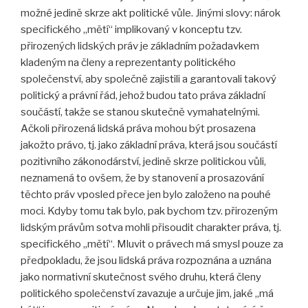
možné jedině skrze akt politické vůle. Jinými slovy: nárok
specifického „mětí“ implikovaný v konceptu tzv.
přirozených lidských práv je základním požadavkem
kladeným na členy a reprezentanty politického
společenství, aby společně zajistili a garantovali takový
politický a právní řád, jehož budou tato práva základní
součástí, takže se stanou skutečně vymahatelnými.
Ačkoli přirozená lidská práva mohou být prosazena
jakožto právo, tj. jako základní práva, která jsou součástí
pozitivního zákonodárství, jedině skrze politickou vůli,
neznamená to ovšem, že by stanovení a prosazování
těchto práv vposled přece jen bylo založeno na pouhé
moci. Kdyby tomu tak bylo, pak bychom tzv. přirozeným
lidským právům sotva mohli přisoudit charakter práva, tj.
specifického „mětí“. Mluvit o právech má smysl pouze za
předpokladu, že jsou lidská práva rozpoznána a uznána
jako normativní skutečnost svého druhu, která členy
politického společenství zavazuje a určuje jim, jaké „má