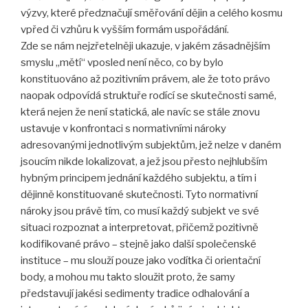
výzvy, které předznačují směřování dějin a celého kosmu
vpřed či vzhůru k vyšším formám uspořádání.
Zde se nám nejzřetelněji ukazuje, v jakém zásadnějším
smyslu „mětí“ vposled není něco, co by bylo
konstituováno až pozitivním právem, ale že toto právo
naopak odpovídá struktuře rodící se skutečnosti samé,
která nejen že není statická, ale navíc se stále znovu
ustavuje v konfrontaci s normativními nároky
adresovanými jednotlivým subjektům, jež nelze v daném
jsoucím nikde lokalizovat, a jež jsou přesto nejhlubším
hybným principem jednání každého subjektu, a tím i
dějinně konstituované skutečnosti. Tyto normativní
nároky jsou právě tím, co musí každý subjekt ve své
situaci rozpoznat a interpretovat, přičemž pozitivně
kodifikované právo – stejně jako další společenské
instituce – mu slouží pouze jako vodítka či orientační
body, a mohou mu takto sloužit proto, že samy
představují jakési sedimenty tradice odhalování a