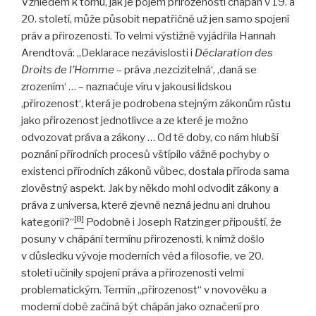
Vzhledem k tomu, jak je pojem přirozenosti chápán v 19. a
20. století, může působit nepatřičně už jen samo spojení
práv a přirozenosti. To velmi výstižně vyjádřila Hannah
Arendtová: „Deklarace nezávislosti i
Déclaration des
Droits de l’Homme
– práva ,nezcizitelná‘, ,daná se
zrozením‘ … – naznačuje víru v jakousi lidskou
,přirozenost‘, která je podrobena stejným zákonům růstu
jako přirozenost jednotlivce a ze které je možno
odvozovat práva a zákony … Od té doby, co nám hlubší
poznání přírodních procesů vštípilo vážné pochyby o
existenci přírodních zákonů vůbec, dostala příroda sama
zlověstný aspekt. Jak by někdo mohl odvodit zákony a
práva z universa, které zjevně nezná jednu ani druhou
[8]
kategorii?“
Podobně i Joseph Ratzinger připouští, že
posuny v chápání termínu přirozenosti, k nimž došlo
v důsledku vývoje moderních věd a filosofie, ve 20.
století učinily spojení práva a přirozenosti velmi
problematickým. Termín „přirozenost“ v novověku a
moderní době začíná být chápán jako označení pro