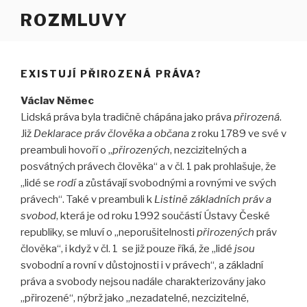
Přejít
ROZMLUVY
k
obsahu
webu
EXISTUJÍ PŘIROZENÁ PRÁVA?
Václav Němec
Lidská práva byla tradičně chápána jako práva
přirozená
.
Již
Deklarace práv člověka a občana
z roku 1789 ve své v
preambuli hovoří o „
přirozených
, nezcizitelných a
posvátných právech člověka“ a v čl. 1 pak prohlašuje, že
„lidé se
rodí
a zůstávají svobodnými a rovnými ve svých
právech“. Také v preambuli k
Listině základních práv a
svobod
, která je od roku 1992 součástí Ústavy České
republiky, se mluví o „neporušitelnosti
přirozených
práv
člověka“, i když v čl. 1 se již pouze říká, že „lidé
jsou
svobodní a rovní v důstojnosti i v právech“, a základní
práva a svobody nejsou nadále charakterizovány jako
„přirozené“, nýbrž jako „nezadatelné, nezcizitelné,