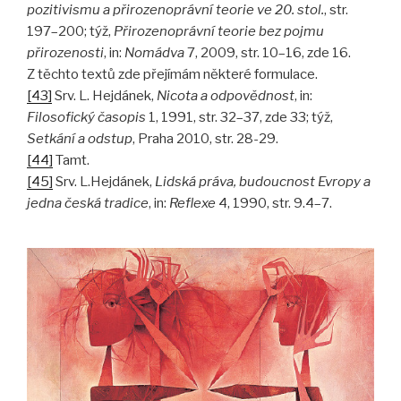
pozitivismu a přirozenoprávní teorie ve 20. stol.
, str.
197–200; týž,
Přirozenoprávní teorie bez pojmu
přirozenosti
, in:
Nomádva
7, 2009, str. 10–16, zde 16.
Z těchto textů zde přejímám některé formulace.
[43]
Srv. L. Hejdánek,
Nicota a odpovědnost
, in:
Filosofický časopis
1, 1991, str. 32–37, zde 33; týž,
Setkání a odstup
, Praha 2010, str. 28-29.
[44]
Tamt.
[45]
Srv. L.Hejdánek,
Lidská práva, budoucnost Evropy a
jedna česká tradice
, in:
Reflexe
4, 1990, str. 9.4–7.