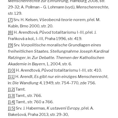
Menschenrechte zur Einführung
, Hamburg 2008, str.
29-32; A. Pollman – G. Lohmann (vyd.),
Menschenrechte
,
str. 129.
[7]
Srv. H. Kelsen,
Všeobecná teorie norem
, přel. M.
Kubín, Brno 2000, str. 20.
[8]
H. Arendtová,
Původ totalitarismu
I-III, přel. J.
Fraňková a kol., I–III, Praha 1996, str. 419.
[9]
Srv.
Vorpolitische moralische Grundlagen eines
freiheitlichen Staates. Stellungnahme Joseph Kardinal
Ratzinger
, in:
Zur Debatte. Themen der Katholischen
Akademie in Bayern
, 1, 2004, str. 6.
[10]
H. Arendtová,
Původ totalitarismu
I-III, str. 410.
[11]
H. Arendt,
Es gibt nur ein einziges Menschenrecht
,
in:
Die Wandlung
4, 1949, str. 754–770, zde 756.
[12]
Tamt.
[13]
Tamt., str. 766.
[14]
Tamt., str. 760 a 766.
[15]
Srv. J. Habermas,
K ustavení Evropy
, přel. A.
Bakešová, Praha 2013, str. 29-30,