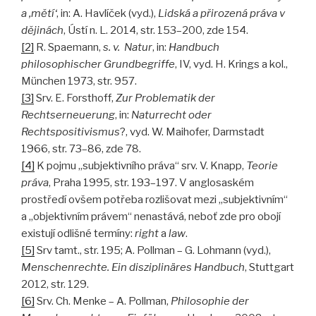
a ‚mětí‘
, in: A. Havlíček (vyd.),
Lidská a přirozená práva v
dějinách
, Ústí n. L. 2014, str. 153–200, zde 154.
[2]
R. Spaemann,
s. v.
Natur
, in:
Handbuch
philosophischer Grundbegriffe
, IV, vyd. H. Krings a kol.,
München 1973, str. 957.
[3]
Srv. E. Forsthoff,
Zur Problematik der
Rechtserneuerung
, in:
Naturrecht oder
Rechtspositivismus
?, vyd. W. Maihofer, Darmstadt
1966, str. 73–86, zde 78.
[4]
K pojmu „subjektivního práva“ srv. V. Knapp,
Teorie
práva
, Praha 1995, str. 193–197. V anglosaském
prostředí ovšem potřeba rozlišovat mezi „subjektivním“
a „objektivním právem“ nenastává, neboť zde pro obojí
existují odlišné termíny:
right
a
law
.
[5]
Srv tamt., str. 195; A. Pollman – G. Lohmann (vyd.),
Menschenrechte. Ein disziplinäres Handbuch
, Stuttgart
2012, str. 129.
[6]
Srv. Ch. Menke – A. Pollman,
Philosophie der