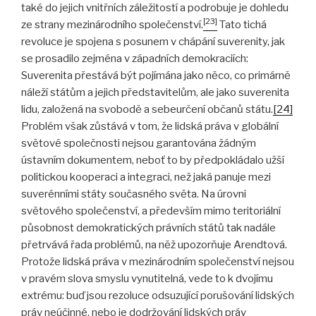
také do jejich vnitřních záležitostí a podrobuje je dohledu
[23]
ze strany mezinárodního společenství.
Tato tichá
revoluce je spojena s posunem v chápání suverenity, jak
se prosadilo zejména v západních demokraciích:
Suverenita přestává být pojímána jako něco, co primárně
náleží státům a jejich představitelům, ale jako suverenita
lidu, založená na svobodě a sebeurčení občanů státu.
[24]
Problém však zůstává v tom, že lidská práva v globální
světové společnosti nejsou garantována žádným
ústavním dokumentem, neboť to by předpokládalo užší
politickou kooperaci a integraci, než jaká panuje mezi
suverénními státy současného světa. Na úrovni
světového společenství, a především mimo teritoriální
působnost demokratických právních států tak nadále
přetrvává řada problémů, na něž upozorňuje Arendtová.
Protože lidská práva v mezinárodním společenství nejsou
v pravém slova smyslu vynutitelná, vede to k dvojímu
extrému: buď jsou rezoluce odsuzující porušování lidských
práv neúčinné, nebo je dodržování lidských práv