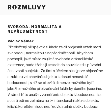
Přejít
ROZMLUVY
k
obsahu
webu
SVOBODA, NORMALITA A
NEPŘEDMĚTNOST
Václav Němec
Předložený příspěvek si klade za cíl projasnit vztah mezi
svobodou, normalitou a nepředmětností. Abychom
pochopili, jaké místo zaujímá svoboda v rámci lidské
existence, bude třeba ji zasadit do souvislosti s původní
časovostí subjektu. Za tímto účelem si nejprve objasníme
strukturu vztahování subjektu k dosud nenastalé
budoucnosti, s níž se otevírá dimenze možného bytí
jakožto možného překračování fakticky daného jsoucího.
V rámci této analýzy zaměření subjektu k budoucnosti se
soustředíme zejména na ty intencionální akty subjektu,
jejichž korelátem jsou nepředvídatelné složky budoucí