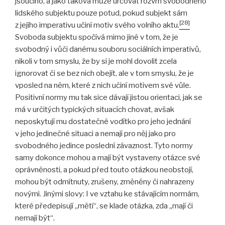
jsoucího, a jako taková může určovat rozvrh svobodného
lidského subjektu pouze potud, pokud subjekt sám
[28]
z jejího imperativu učiní motiv svého volního aktu.
Svoboda subjektu spočívá mimo jiné v tom, že je
svobodný i vůči danému souboru sociálních imperativů,
nikoli v tom smyslu, že by si je mohl dovolit zcela
ignorovat či se bez nich obejít, ale v tom smyslu, že je
vposled na něm, které z nich učiní motivem své vůle.
Positivní normy mu tak sice dávají jistou orientaci, jak se
má v určitých typických situacích chovat, avšak
neposkytují mu dostatečné vodítko pro jeho jednání
v jeho jedinečné situaci a nemají pro něj jako pro
svobodného jedince poslední závaznost. Tyto normy
samy dokonce mohou a mají být vystaveny otázce své
oprávněnosti, a pokud před touto otázkou neobstojí,
mohou být odmítnuty, zrušeny, změněny či nahrazeny
novými. Jinými slovy: I ve vztahu ke stávajícím normám,
které předepisují „mětí“, se klade otázka, zda „mají či
nemají být“.