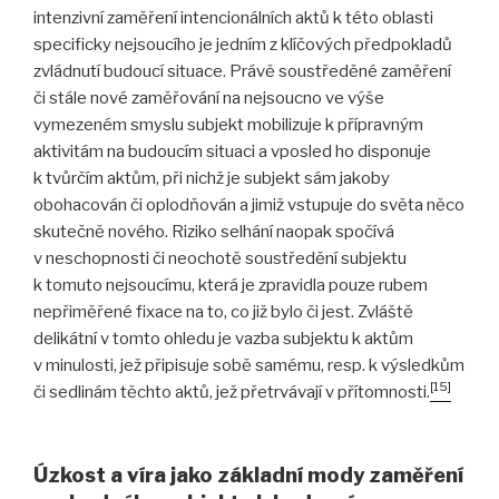
intenzivní zaměření intencionálních aktů k této oblasti
specificky nejsoucího je jedním z klíčových předpokladů
zvládnutí budoucí situace. Právě soustředěné zaměření
či stále nové zaměřování na nejsoucno ve výše
vymezeném smyslu subjekt mobilizuje k přípravným
aktivitám na budoucím situaci a vposled ho disponuje
k tvůrčím aktům, při nichž je subjekt sám jakoby
obohacován či oplodňován a jimiž vstupuje do světa něco
skutečně nového. Riziko selhání naopak spočívá
v neschopnosti či neochotě soustředění subjektu
k tomuto nejsoucímu, která je zpravidla pouze rubem
nepřiměřené fixace na to, co již bylo či jest. Zvláště
delikátní v tomto ohledu je vazba subjektu k aktům
v minulosti, jež připisuje sobě samému, resp. k výsledkům
[15]
či sedlinám těchto aktů, jež přetrvávají v přítomnosti.
Úzkost a víra jako základní mody zaměření