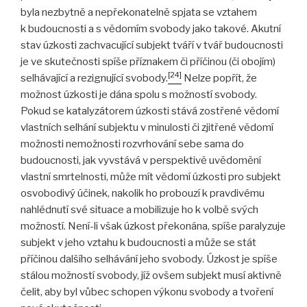
byla nezbytně a nepřekonatelně spjata se vztahem
k budoucnosti a s vědomím svobody jako takové. Akutní
stav úzkosti zachvacující subjekt tváří v tvář budoucnosti
je ve skutečnosti spíše příznakem či příčinou (či obojím)
[24]
selhávající a rezignující svobody.
Nelze popřít, že
možnost úzkosti je dána spolu s možností svobody.
Pokud se katalyzátorem úzkosti stává zostřené vědomí
vlastních selhání subjektu v minulosti či zjitřené vědomí
možnosti nemožnosti rozvrhování sebe sama do
budoucnosti, jak vyvstává v perspektivě uvědomění
vlastní smrtelnosti, může mít vědomí úzkosti pro subjekt
osvobodivý účinek, nakolik ho probouzí k pravdivému
nahlédnutí své situace a mobilizuje ho k volbě svých
možností. Není-li však úzkost překonána, spíše paralyzuje
subjekt v jeho vztahu k budoucnosti a může se stát
příčinou dalšího selhávání jeho svobody. Úzkost je spíše
stálou možností svobody, jíž ovšem subjekt musí aktivně
čelit, aby byl vůbec schopen výkonu svobody a tvoření