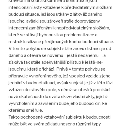
stavebními součástkami této konstrukce jsou
intencionální akty vztažené k předvídatelným složkám
budoucí situace, jež jsou utkány z látky již daného
jsoucího, avšak jsou zároveň stále doprovázeny
intencemi zaměřenými k nepředvídatelným složkám,
které se stávají hybnou silou problematizace a
restrukturalizace předjímaných kontur budoucí situace.
V tomto pohybu se subjekt stále znovu distancuje od
daného a otevírá se novému – ještě nedanému –, a
získává tak stále adekvátnější přístup k ještě-ne-
jsoucímu, které přichází. Právě v tomto pohybu se
připravuje vynoření nového, jež vposled vzejde z jeho
jednání v budoucí situaci, avšak subjekt je již v této fázi
vztažen do silového pole, v němž se otevírá pronikání
nové skutečnosti do světa skrze vlastní akty, jejichž
vyvrcholením a završením bude jeho budoucí čin, ke
kterému směřuje.
Takto pochopené vztahování subjektu k budoucnosti
může být ve svém základu neseno různými typy