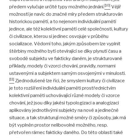
[10]
předem vylučuje určité typy možného jednání.
Vějíř
možností je navíc do značné míry předem strukturován
historickou pamětí, a to nejenom individuální pamětí
jedince, ale též kolektivní pamětí celé společnosti, kultury
či civilizace, kterou si jedinec osvojuje v průběhu
socializace. Vědomí toho, jakým způsobem lze vyplnit
štěrbiny možného bytí otevírající se díky plynutí času a
svobodě subjektu ve fakticky daném, je strukturované
příklady, modely či vzorci chování, pravidly, normami
ustavenými a subjektem samým osvojenými v minulosti.
[11]
Zjednodušeně lze říci, že smyslem kultury či civilizace
je toto rozšíření individuální paměti prostřednictvím
kolektivní paměti uchovávající různé modely či vzorce
chování, jež jsou díky jakési typologizaci a analogizaci
aplikovány jednotlivými subjekty na nové a jedinečné
situace, a tak strukturují možné směry či způsoby, jak má
být vyplněn prostor nelibovolně možného, resp.
přetvořen rámec fakticky daného. Do této oblasti také