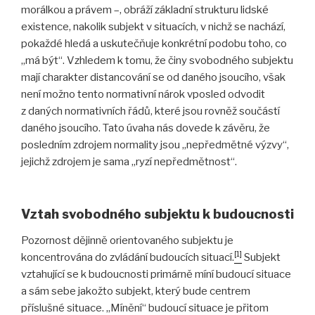
morálkou a právem –, obráží základní strukturu lidské
existence, nakolik subjekt v situacích, v nichž se nachází,
pokaždé hledá a uskutečňuje konkrétní podobu toho, co
„má být“. Vzhledem k tomu, že činy svobodného subjektu
mají charakter distancování se od daného jsoucího, však
není možno tento normativní nárok vposled odvodit
z daných normativních řádů, které jsou rovněž součástí
daného jsoucího. Tato úvaha nás dovede k závěru, že
posledním zdrojem normality jsou „nepředmětné výzvy“,
jejichž zdrojem je sama „ryzí nepředmětnost“.
Vztah svobodného subjektu k budoucnosti
Pozornost dějinně orientovaného subjektu je
[1]
koncentrována do zvládání budoucích situací.
Subjekt
vztahující se k budoucnosti primárně míní budoucí situace
a sám sebe jakožto subjekt, který bude centrem
příslušné situace. „Mínění“ budoucí situace je přitom