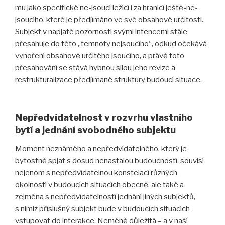
mu jako specifické ne-jsoucí ležící i za hranicí ještě-ne-
jsoucího, které je předjímáno ve své obsahové určitosti.
Subjekt v napjaté pozornosti svými intencemi stále
přesahuje do této „temnoty nejsoucího“, odkud očekává
vynoření obsahově určitého jsoucího, a právě toto
přesahování se stává hybnou silou jeho revize a
restrukturalizace předjímané struktury budoucí situace.
Nepředvídatelnost v rozvrhu vlastního
bytí a jednání svobodného subjektu
Moment neznámého a nepředvídatelného, který je
bytostně spjat s dosud nenastalou budoucností, souvisí
nejenom s nepředvídatelnou konstelací různých
okolností v budoucích situacích obecně, ale také a
zejména s nepředvídatelností jednání jiných subjektů,
s nimiž příslušný subjekt bude v budoucích situacích
vstupovat do interakce. Neméně důležitá – a v naší