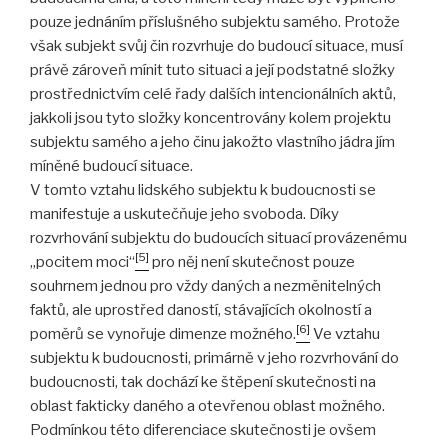
pouze jednáním příslušného subjektu samého. Protože
však subjekt svůj čin rozvrhuje do budoucí situace, musí
právě zároveň mínit tuto situaci a její podstatné složky
prostřednictvím celé řady dalších intencionálních aktů,
jakkoli jsou tyto složky koncentrovány kolem projektu
subjektu samého a jeho činu jakožto vlastního jádra jím
míněné budoucí situace.
V tomto vztahu lidského subjektu k budoucnosti se
manifestuje a uskutečňuje jeho svoboda. Díky
rozvrhování subjektu do budoucích situací provázenému
[5]
„pocitem moci“
pro něj není skutečnost pouze
souhrnem jednou pro vždy daných a nezměnitelných
faktů, ale uprostřed daností, stávajících okolností a
[6]
poměrů se vynořuje dimenze možného.
Ve vztahu
subjektu k budoucnosti, primárně v jeho rozvrhování do
budoucnosti, tak dochází ke štěpení skutečnosti na
oblast fakticky daného a otevřenou oblast možného.
Podmínkou této diferenciace skutečnosti je ovšem