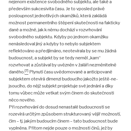
nejenom existence svobodného subjektu, ale také a
především sukcesivita času. Je to vposled právě
posloupnost jednotlivých okamžiků, která zakládá
možnost permanentního štěpení skutečnosti na fakticky
dané a možné, jak k němu dochází v rozvrhování
svobodného subjektu. Kdyby po jednom okamžiku
nenásledoval jiný a kdyby to nebylo subjektem
reflektováno a předjímáno, neotevírala by se mu žádná
budoucnost, a subjekt by se tedy neměl „kam“
rozvrhovat a zůstával by uvězněn v žaláři nezměnitelně
[7]
daného.
Plynutí času uvědomované a anticipované
subjektem otevírá dimenzi budoucího jakožto ještě-ne-
jsoucího, do nějž subjekt projektuje své jednání a díky
tomu vůbec může vetkat svým činem do skutečnosti
něco nového.
Při rozvrhování do dosud nenastalé budoucnosti se
rozevírá určitým způsobem strukturovaný vějíř možností,
čím – tj. jakým budoucím činem – tato budoucnost bude
vyplněna. Přitom nejde pouze o možnosti činů, jež by