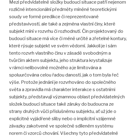
Mezi předvídatelné složky budoucí situace patří nejenom
rozličné intencionální předměty míněné teoretickými
soudy ve formě predikce či reprezentované
představivostí, ale také a zejména vlastní činy, které
subjekt míní v rozvrhu či rozhodnutí. Čin projektovaný do
budoucí situace má více či méně určité a zřetelné kontury,
které rýsuje subjekt ve svém vědomí. Jakkoli je i sám
tento rozvrh vlastního činu v zásadě svobodným a
tvůrčím aktem subjektu, jeho struktura krystalizuje
v rámci nelibovolně možného a je limitována a
spoluurčována celou řadou daností, jak o tom byla řeč
výše. Protože jednání je rozvrhováno do společného
světa a zpravidla má charakter interakce s ostatními
subjekty, představují významnou oblast předvídatelných
složek budoucí situace také záruky do budoucna ze
strany druhých vůči příslušnému subjektu, ať už jde o
explicitně vyjádřené sliby nebo o implicitní vzájemné
závazky zakotvené ve společně sdíleném systému
norem či vzorců chování. Všechny tyto předvídatelné