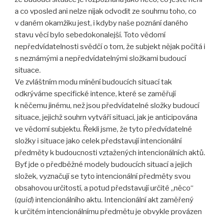
a co vposled ani nelze nijak odvodit ze souhrnu toho, co
v daném okamžiku jest, i kdyby naše poznání daného
stavu věcí bylo sebedokonalejší. Toto vědomí
nepředvídatelnosti svědčí o tom, že subjekt nějak počítá i
s neznámými a nepředvídatelnými složkami budoucí
situace.
Ve zvláštním modu mínění budoucích situací tak
odkrýváme specifické intence, které se zaměřují
k něčemu jinému, než jsou předvídatelné složky budoucí
situace, jejichž souhrn vytváří situaci, jak je anticipována
ve vědomí subjektu. Řekli jsme, že tyto předvídatelné
složky i situace jako celek představují intencionální
předměty k budoucnosti vztažených intencionálních aktů.
Byť jde o předběžné modely budoucích situací a jejich
složek, vyznačují se tyto intencionální předměty svou
obsahovou určitostí, a potud představují určité „něco“
(
quid
) intencionálního aktu. Intencionální akt zaměřený
k určitém intencionálnímu předmětu je obvykle provázen