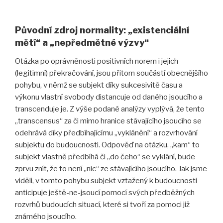
Původní zdroj normality: „existenciální
mětí“ a „nepředmětné výzvy“
Otázka po oprávněnosti positivních norem i jejich
(legitimní) překračování, jsou přitom součástí obecnějšího
pohybu, v němž se subjekt díky sukcesivitě času a
výkonu vlastní svobody distancuje od daného jsoucího a
transcenduje je. Z výše podané analýzy vyplývá, že tento
„transcensus“ za či mimo hranice stávajícího jsoucího se
odehrává díky předbíhajícímu „vyklánění“ a rozvrhování
subjektu do budoucnosti. Odpověď na otázku, „kam“ to
subjekt vlastně předbíhá či „do čeho“ se vyklání, bude
zprvu znít, že to není „nic“ ze stávajícího jsoucího. Jak jsme
viděli, v tomto pohybu subjekt vztažený k budoucnosti
anticipuje ještě-ne-jsoucí pomocí svých předběžných
rozvrhů budoucích situací, které si tvoří za pomoci již
známého jsoucího.