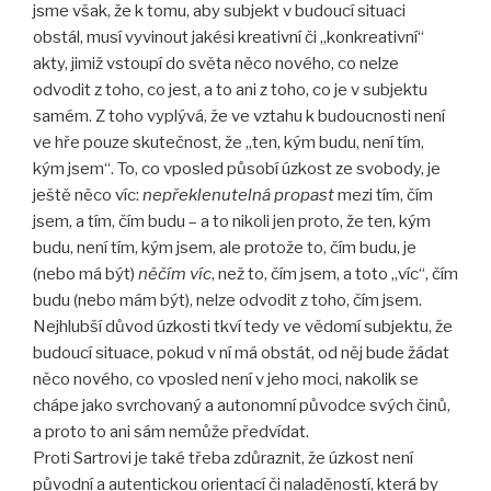
jsme však, že k tomu, aby subjekt v budoucí situaci
obstál, musí vyvinout jakési kreativní či „konkreativní“
akty, jimiž vstoupí do světa něco nového, co nelze
odvodit z toho, co jest, a to ani z toho, co je v subjektu
samém. Z toho vyplývá, že ve vztahu k budoucnosti není
ve hře pouze skutečnost, že „ten, kým budu, není tím,
kým jsem“. To, co vposled působí úzkost ze svobody, je
ještě něco víc:
nepřeklenutelná propast
mezi tím, čím
jsem, a tím, čím budu – a to nikoli jen proto, že ten, kým
budu, není tím, kým jsem, ale protože to, čím budu, je
(nebo má být)
něčím víc
, než to, čím jsem, a toto „víc“, čím
budu (nebo mám být), nelze odvodit z toho, čím jsem.
Nejhlubší důvod úzkosti tkví tedy ve vědomí subjektu, že
budoucí situace, pokud v ní má obstát, od něj bude žádat
něco nového, co vposled není v jeho moci, nakolik se
chápe jako svrchovaný a autonomní původce svých činů,
a proto to ani sám nemůže předvídat.
Proti Sartrovi je také třeba zdůraznit, že úzkost není
původní a autentickou orientací či naladěností, která by