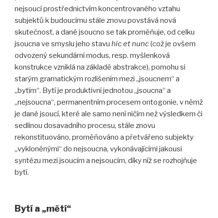
nejsoucí prostřednictvím koncentrovaného vztahu
subjektů k budoucímu stále znovu povstává nová
skutečnost, a dané jsoucno se tak proměňuje, od celku
jsoucna ve smyslu jeho stavu
hic et nunc
(což je ovšem
odvozený sekundární modus, resp. myšlenková
konstrukce vzniklá na základě abstrakce), pomohu si
starým gramatickým rozlišením mezi „jsoucnem“ a
„bytím“. Bytí je produktivní jednotou „jsoucna“ a
„nejsoucna“, permanentním procesem ontogonie, v němž
je dané jsoucí, které ale samo není ničím než výsledkem či
sedlinou dosavadního procesu, stále znovu
rekonstituováno, proměňováno a přetvářeno subjekty
„vykloněnými“ do nejsoucna, vykonávajícími jakousi
syntézu mezi jsoucím a nejsoucím, díky níž se rozhojňuje
bytí.
Bytí a „mětí“