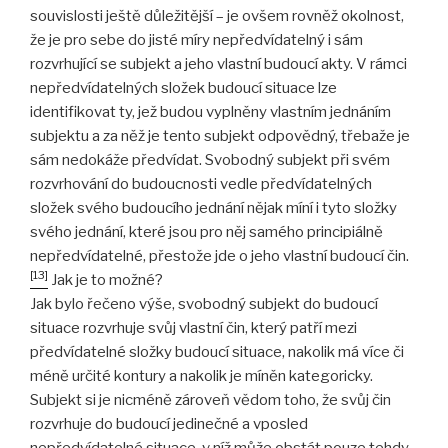
souvislosti ještě důležitější – je ovšem rovněž okolnost,
že je pro sebe do jisté míry nepředvídatelný i sám
rozvrhující se subjekt a jeho vlastní budoucí akty. V rámci
nepředvídatelných složek budoucí situace lze
identifikovat ty, jež budou vyplněny vlastním jednáním
subjektu a za něž je tento subjekt odpovědný, třebaže je
sám nedokáže předvídat. Svobodný subjekt při svém
rozvrhování do budoucnosti vedle předvídatelných
složek svého budoucího jednání nějak míní i tyto složky
svého jednání, které jsou pro něj samého principiálně
nepředvídatelné, přestože jde o jeho vlastní budoucí čin.
[13]
Jak je to možné?
Jak bylo řečeno výše, svobodný subjekt do budoucí
situace rozvrhuje svůj vlastní čin, který patří mezi
předvídatelné složky budoucí situace, nakolik má více či
méně určité kontury a nakolik je míněn kategoricky.
Subjekt si je nicméně zároveň vědom toho, že svůj čin
rozvrhuje do budoucí jedinečné a vposled