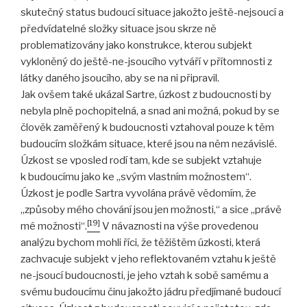
skutečný status budoucí situace jakožto ještě-nejsoucí a
předvídatelné složky situace jsou skrze ně
problematizovány jako konstrukce, kterou subjekt
vykloněný do ještě-ne-jsoucího vytváří v přítomnosti z
látky daného jsoucího, aby se na ni připravil.
Jak ovšem také ukázal Sartre, úzkost z budoucnosti by
nebyla plně pochopitelná, a snad ani možná, pokud by se
člověk zaměřený k budoucnosti vztahoval pouze k těm
budoucím složkám situace, které jsou na něm nezávislé.
Úzkost se vposled rodí tam, kde se subjekt vztahuje
k budoucímu jako ke „svým vlastním možnostem“.
Úzkost je podle Sartra vyvolána právě vědomím, že
„způsoby mého chování jsou jen možnosti,“ a sice „právě
[19]
mé možnosti“.
V návaznosti na výše provedenou
analýzu bychom mohli říci, že těžištěm úzkosti, která
zachvacuje subjekt v jeho reflektovaném vztahu k ještě
ne-jsoucí budoucnosti, je jeho vztah k sobě samému a
svému budoucímu činu jakožto jádru předjímané budoucí