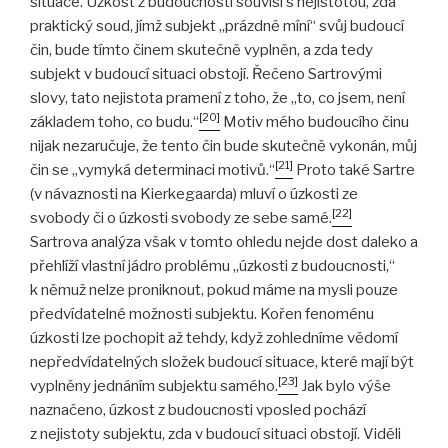
situace. Úzkost z budoucnosti souvisí s nejistotou, zda
praktický soud, jímž subjekt „prázdně míní“ svůj budoucí
čin, bude tímto činem skutečně vyplněn, a zda tedy
subjekt v budoucí situaci obstojí. Řečeno Sartrovými
slovy, tato nejistota pramení z toho, že „to, co jsem, není
[20]
základem toho, co budu.“
Motiv mého budoucího činu
nijak nezaručuje, že tento čin bude skutečně vykonán, můj
[21]
čin se „vymyká determinaci motivů.“
Proto také Sartre
(v návaznosti na Kierkegaarda) mluví o úzkosti ze
[22]
svobody či o úzkosti svobody ze sebe samé.
Sartrova analýza však v tomto ohledu nejde dost daleko a
přehlíží vlastní jádro problému „úzkosti z budoucnosti,“
k němuž nelze proniknout, pokud máme na mysli pouze
předvídatelné možnosti subjektu. Kořen fenoménu
úzkosti lze pochopit až tehdy, když zohledníme vědomí
nepředvídatelných složek budoucí situace, které mají být
[23]
vyplněny jednáním subjektu samého.
Jak bylo výše
naznačeno, úzkost z budoucnosti vposled pochází
z nejistoty subjektu, zda v budoucí situaci obstojí. Viděli