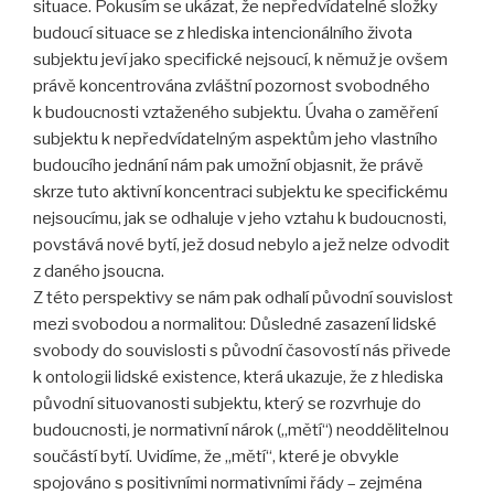
situace. Pokusím se ukázat, že nepředvídatelné složky
budoucí situace se z hlediska intencionálního života
subjektu jeví jako specifické nejsoucí, k němuž je ovšem
právě koncentrována zvláštní pozornost svobodného
k budoucnosti vztaženého subjektu. Úvaha o zaměření
subjektu k nepředvídatelným aspektům jeho vlastního
budoucího jednání nám pak umožní objasnit, že právě
skrze tuto aktivní koncentraci subjektu ke specifickému
nejsoucímu, jak se odhaluje v jeho vztahu k budoucnosti,
povstává nové bytí, jež dosud nebylo a jež nelze odvodit
z daného jsoucna.
Z této perspektivy se nám pak odhalí původní souvislost
mezi svobodou a normalitou: Důsledné zasazení lidské
svobody do souvislosti s původní časovostí nás přivede
k ontologii lidské existence, která ukazuje, že z hlediska
původní situovanosti subjektu, který se rozvrhuje do
budoucnosti, je normativní nárok („mětí“) neoddělitelnou
součástí bytí. Uvidíme, že „mětí“, které je obvykle
spojováno s positivními normativními řády – zejména