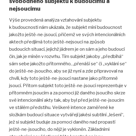
svobodného subjektu k budoucímu a
nejsoucímu
Výše provedená analýza vztahování subjektu
k budoucnosti nám ukázala, že subjekt míní budoucnost
jakožto ještě-ne-jsoucí, přičemž ve svých intencionálních
aktech předjímá toto ještě-nejsoucí na způsob
budoucích situací, jejichž jádrem je on sám a jeho budoucí
čin, jak je míněn v rozvrhu. Tím subjekt jakoby „předbíhá“
sám sebe jakožto přítomného, „přenáší se“ či „vyklání se“
do ještě-ne-jsoucího, aby se již nyní a zde připravoval na
chvíli, kdy toto ještě-ne-jsoucí nastane jako přítomné
jsoucí. Přitom subjekt toto ještě-ne-jsoucí reprezentuje v
přítomném jsoucím a za pomoci již daného jsoucího skrze
své intencionální akty tak, aby byl před ještě-ne-jsoucím
ve stálém předstihu. Veškeré intence zaměřené ke
složkám budoucí situace vytvářejí jakési subtilní „lešení“,
jež si subjekt buduje za pomoci daného nad propastí
ještě-ne-jsoucího, do nějž je vykloněn. Základními