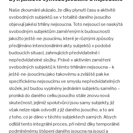
Naše zkoumání ukázalo, že díky plynutí času a aktivitě
svobodných subjektů se v totalitě daného jsoucího
objevují jakési trhliny nejsoucna. Toto nejsoucí se naskýtá
svobodným subjektům zaměřeným k budoucnosti
jakožto ještě-ne-jsoucímu, které je různými způsoby
předjímáno intencionálními akty subjektů v podobě
budoucích situací, zahrnujících předvídatelné i
nepředvídatelné složky. Právě v aktivním zaměření
svobodných subjektů k těmto trhlinám nejsoucna – k
ještě-ne-jsoucímu jako takovému a zvláště pak ke
specifickému nejsoucímu ve smyslu nepředvídatelných
složek, jež budou vyplněny jednáním subjektu samého –
proniká do daného celku jsoucího stále znovu nová
skutečnost, jejímiž spolutvůrci jsou samy subjekty, již
však nelze nijak odvodit z již daného jsoucího, a to ani
z toho, co je dáno v těchto subjektech samých. Abych
odlišil tento integrální proces, při němž díky temporálně
podmíněnému štěpení daného jsoucna na jsoucí a