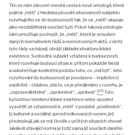
Tím se nám zároveň otevírá cesta k nové ontologii, která
pojímá „mětí“ z hlediska původní situovanosti subjektu
rozvrhujícího se do budoucnosti tak, že se „mětí“ ukazuje
jako neoddělitelná součást bytí. Právě taková ontologie
nám umožňuje pochopit, že „mětí“, které je smyslem
daných normativních řádů a normotvorných aktů, z nichž
tyto řády vzcházejí, obráží základní strukturu lidské
existence. Svobodný subjekt vztažený k budoucnosti,
který rozvrhuje budoucí situace, přitom pokaždé hledá
a uskutečňuje konkrétní podobu toho, co „má být“. Jeho
rozvrhování do budoucnosti je provázeno – implicitní či
explicitní – otázkou, zda to, co je předjímáno v rozvrhu, je
[27]
„ospravedlnitelné“, „oprávněné“, „správné“.
Tuto
bytostnou tendenci lidské existence nelze vposled
vysvětlit ze vztaženosti k „mětí“ v podobě „positivních“,
tj. kulturně a sociálně zprostředkovaných norem, jež
předepisují, jak se má člověk v určitých situacích chovat.
Jakákoli stávající norma je totiž sama již součástí daného