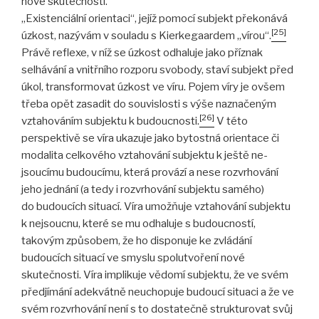
nové skutečnosti.
„Existenciální orientaci“, jejíž pomocí subjekt překonává
[25]
úzkost, nazývám v souladu s Kierkegaardem „vírou“.
Právě reflexe, v níž se úzkost odhaluje jako příznak
selhávání a vnitřního rozporu svobody, staví subjekt před
úkol, transformovat úzkost ve víru. Pojem víry je ovšem
třeba opět zasadit do souvislosti s výše naznačeným
[26]
vztahováním subjektu k budoucnosti.
V této
perspektivě se víra ukazuje jako bytostná orientace či
modalita celkového vztahování subjektu k ještě ne-
jsoucímu budoucímu, která provází a nese rozvrhování
jeho jednání (a tedy i rozvrhování subjektu samého)
do budoucích situací. Víra umožňuje vztahování subjektu
k nejsoucnu, které se mu odhaluje s budoucností,
takovým způsobem, že ho disponuje ke zvládání
budoucích situací ve smyslu spolutvoření nové
skutečnosti. Víra implikuje vědomí subjektu, že ve svém
předjímání adekvátně neuchopuje budoucí situaci a že ve
svém rozvrhování není s to dostatečně strukturovat svůj