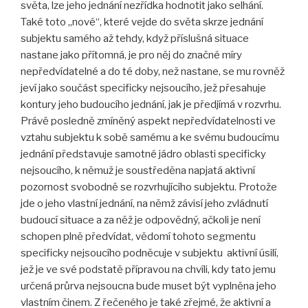
světa, lze jeho jednání nezřídka hodnotit jako selhání.
Také toto „nové“, které vejde do světa skrze jednání
subjektu samého až tehdy, když příslušná situace
nastane jako přítomná, je pro něj do značné míry
nepředvídatelné a do té doby, než nastane, se mu rovněž
jeví jako součást specificky nejsoucího, jež přesahuje
kontury jeho budoucího jednání, jak je předjímá v rozvrhu.
Právě posledně zmíněný aspekt nepředvídatelnosti ve
vztahu subjektu k sobě samému a ke svému budoucímu
jednání představuje samotné jádro oblasti specificky
nejsoucího, k němuž je soustředěna napjatá aktivní
pozornost svobodně se rozvrhujícího subjektu. Protože
jde o jeho vlastní jednání, na němž závisí jeho zvládnutí
budoucí situace a za něž je odpovědný, ačkoli je není
schopen plně předvídat, vědomí tohoto segmentu
specificky nejsoucího podněcuje v subjektu aktivní úsilí,
jež je ve své podstatě přípravou na chvíli, kdy tato jemu
určená průrva nejsoucna bude muset být vyplněna jeho
vlastním činem. Z řečeného je také zřejmé, že aktivní a