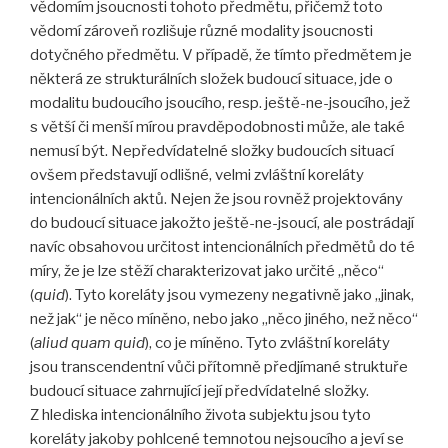
vědomím jsoucnosti tohoto předmětu, přičemž toto
vědomí zároveň rozlišuje různé modality jsoucnosti
dotyčného předmětu. V případě, že tímto předmětem je
některá ze strukturálních složek budoucí situace, jde o
modalitu budoucího jsoucího, resp. ještě-ne-jsoucího, jež
s větší či menší mírou pravděpodobnosti může, ale také
nemusí být. Nepředvídatelné složky budoucích situací
ovšem představují odlišné, velmi zvláštní koreláty
intencionálních aktů. Nejen že jsou rovněž projektovány
do budoucí situace jakožto ještě-ne-jsoucí, ale postrádají
navíc obsahovou určitost intencionálních předmětů do té
míry, že je lze stěží charakterizovat jako určité „něco“
(
quid
). Tyto koreláty jsou vymezeny negativně jako „jinak,
než jak“ je něco míněno, nebo jako „něco jiného, než něco“
(
aliud quam quid
), co je míněno. Tyto zvláštní koreláty
jsou transcendentní vůči přítomně předjímané struktuře
budoucí situace zahrnující její předvídatelné složky.
Z hlediska intencionálního života subjektu jsou tyto
koreláty jakoby pohlcené temnotou nejsoucího a jeví se