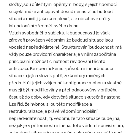
složky jsou důležitými opěrnými body, s jejichž pomocí
subjekt může anticipovat dosud nenastalou budoucí
situaci a mínit ji jako komplexní, ale obsahově určitý
intencionální předmět svého druhu.
Vztah svobodného subjektu k budoucnosti je však
zároveň provázen vědomím, že budoucí situace jsou
vposled nepředvídatelné. Strukturování budoucnosti má
vždy pouze provizorní charakter a je v něm započítána
principiální možnost či nutnost revidování těchto
anticipací. Ke specifickému způsobu mínění budoucí
situace a jejích složek patří, že kontury míněných
předmětů i jejich vzájemné konfigurace mohou a vlastně
musejí být modifikovány a přehodnocovány v průběhu
času až do doby, kdy dotyčná situace skutečně nastane.
Lze říci, že hybnou silou této modifikace a
restrukturalizace je právě vědomí principiální
nepředvídatelnosti, tj. vědomí, že tato situace bude jiná,
než jak je v přítomnosti míněna. Toto vědomí souvisí s tím,
že budoucí situace je rozpoznána jako něco, co ještě není