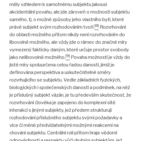
měly vzhledem k samotnému subjektu jakousi
akcidentální povahu, ale jde zároveň o možnosti subjektu
samého, tj. o možné způsoby jeho vlastního bytí, které
[8]
právě subjekt svým rozhodováním tvoří.
Rozvrhování
do oblasti možného přitom nikdy není rozvrhováním do
libovolně možného, ale vždy jde o rámec do značné míry
vymezený fakticky daným, které určuje prostor svobody
[9]
jako nelibovolně možného.
Povaha možností je vždy do
jisté míry spoluurčena celou řadou daností, jimiž je
definována perspektiva a uskutečnitelné směry
rozvrhujícího se subjektu. Vedle základních fyzických,
biologických i společenských daností a podmínek, na něž
je příslušný subjekt vázán, je tu především skutečnost, že
rozvrhování člověka je zapojeno do komplexní sítě
interakcí s jinými subjekty, jež předem strukturují
rozhodování příslušného subjektu svými požadavky a
více či méně předvídatelnými možnými reakcemi na
chování subjektu. Centrální roli přitom hraje vědomí
odpovědnosti a respektu vůči druhým subjektům, jež