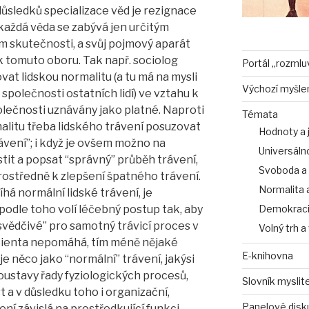
důsledků specializace věd je rezignace
 každá věda se zabývá jen určitým
 skutečnosti, a svůj pojmový aparát
 tomuto oboru. Tak např. sociolog
Portál „rozmlu
at lidskou normalitu (a tu má na mysli
Výchozí myšle
společnosti ostatních lidí) ve vztahu k
lečnosti uznávány jako platné. Naproti
Témata
alitu třeba lidského trávení posuzovat
Hodnoty a 
ávení”; i když je ovšem možno na
Universálno
tit a popsat “správný” průběh trávení,
Svoboda a
středně k zlepšení špatného trávení.
Normalita 
há normální lidské trávení, je
podle toho volí léčebný postup tak, aby
Demokracie
esvědčivé” pro samotný trávicí proces v
Volný trh 
acienta nepomáhá, tím méně nějaké
E-knihovna
e něco jako “normální” trávení, jakýsi
ustavy řady fyziologických procesů,
Slovník myslit
 a v důsledku toho i organizační,
Panelové disk
není závislá na prostředkující funkci