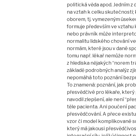
politická věda apod. Jedním z 
na vztah k celku skutečnosti;
oborem, tj. vymezeným úsekem
formuje především ve vztahu k
nebo právník může interpretov
normalitu lidského chování ve 
normám, které jsou v dané spo
tomu např. lékař nemůže norm
z hlediska nějakých “norem tr
základě podrobných analýz zjis
nepomáhá toto poznání bezpro
To znamená: poznání, jak probí
přesvědčivé pro lékaře, který 
navodil zlepšení, ale není “př
těle pacienta. Ani poučení p
přesvědčování. A přece existuj
vzor či model komplikované so
který má jakousi přesvědčivost
integrační sílu, jejíž účinnost 