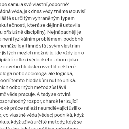
be samu a své vlastní ,odborné‘
ádná věda, jak dnes vědy známe (souvisí
zvláště s určitým vyhraněným typem
kutečnosti, která se dějinně ustavila
příslušné disciplíny). Nejnápadněji je
ika není fyzikálním problémem, podobně
 nemůže legitimně stát svým vlastním
 jistých mezích možné je, jde vždy jen o
cipiální reflexi vědeckého oboru jako
 ze svého hlediska osvětlit některé
loga nebo sociologa, ale logická,
teorií těmto hlediskům nutně uniká.
tních odborných metod zůstává
mž věda pracuje. A tady se otvírá
ozoruhodný rozpor, charakterizující
ké práce náleží neumdlévající úsilí o
o, co vlastně věda (vědec) podniká, když
us, když užívá určité metody, když se
 kritériím, když se určitým způsobem