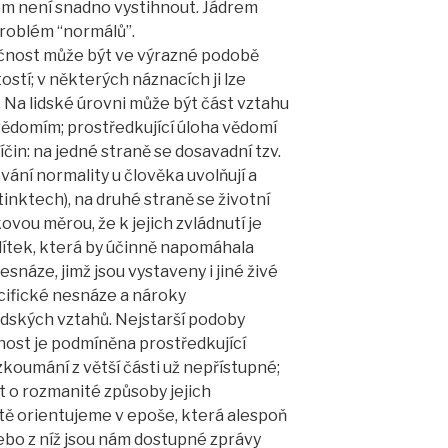
em není snadno vystihnout. Jádrem
problém “normálů”.
ečnost může být ve výrazné podobě
tostí; v některých náznacích ji lze
 Na lidské úrovni může být část vztahu
ědomím; prostředkující úloha vědomí
čin: na jedné straně se dosavadní tzv.
ání normality u člověka uvolňují a
tinktech), na druhé straně se životní
ovou měrou, že k jejich zvládnutí je
ítek, která by účinně napomáhala
náze, jimž jsou vystaveny i jiné živé
ecifické nesnáze a nároky
idských vztahů. Nejstarší podoby
nnost je podmíněna prostředkující
koumání z větší části už nepřístupné;
o rozmanité způsoby jejich
tě orientujeme v epoše, která alespoň
ebo z níž jsou nám dostupné zprávy