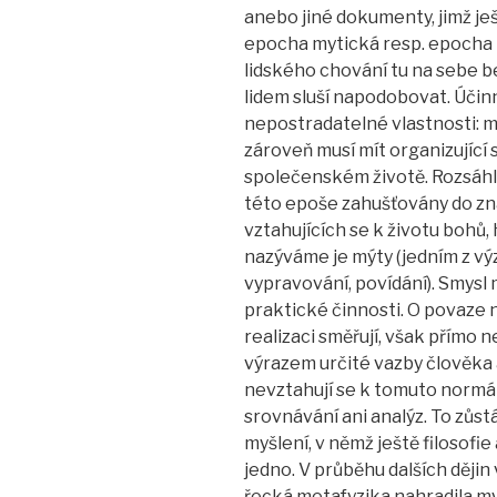
anebo jiné dokumenty, jimž j
epocha mytická resp. epocha 
lidského chování tu na sebe b
lidem sluší napodobovat. Účin
nepostradatelné vlastnosti: m
zároveň musí mít organizující s
společenském životě. Rozsáhlé
této epoše zahušťovány do z
vztahujících se k životu bohů
nazýváme je mýty (jedním z 
vypravování, povídání). Smysl 
praktické činnosti. O povaze n
realizaci směřují, však přímo n
výrazem určité vazby člověka 
nevztahují se k tomuto normál
srovnávání ani analýz. To zůs
myšlení, v němž ještě filosofie 
jedno. V průběhu dalších ději
řecká metafyzika nahradila myt