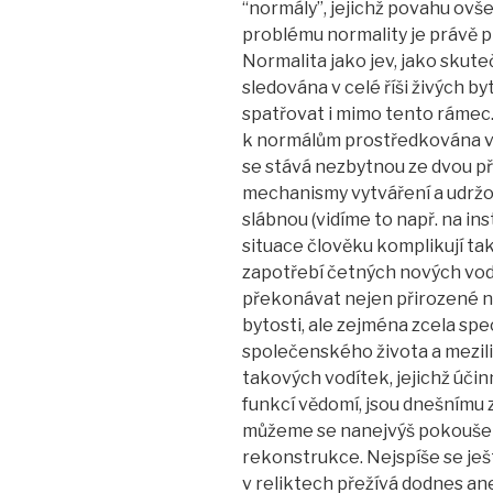
“normály”, jejichž povahu ovš
problému normality je právě 
Normalita jako jev, jako skut
sledována v celé říši živých by
spatřovat i mimo tento rámec.
k normálům prostředkována v
se stává nezbytnou ze dvou pří
mechanismy vytváření a udržov
slábnou (vidíme to např. na ins
situace člověku komplikují tak
zapotřebí četných nových vod
překonávat nejen přirozené nes
bytosti, ale zejména zcela sp
společenského života a mezil
takových vodítek, jejichž úči
funkcí vědomí, jsou dnešnímu z
můžeme se nanejvýš pokoušet 
rekonstrukce. Nejspíše se ješ
v reliktech přežívá dodnes an