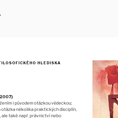
Y
FILOSOFICKÉHO HLEDISKA
 2007)
ožením i původem otázkou vědeckou;
 otázka několika praktických disciplín,
 ale také např. právnictví nebo