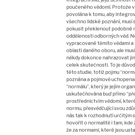
poučeného vědomí. Protože vša
povolána k tomu, aby integro
všechno lidské poznání, musí s
pokusit překlenout podobné roz
oddělenosti odborných věd. N
vypracované těmito vědami a
oblasti daného oboru, ale musí
někdy dokonce nahrazovat jiný
celek skutečnosti. To je dův
této studie, totiž pojmu “norm
poznána a pojmově uchopena je
“normálu”, který je jejím orga
uskutečňována buď přímo “př
prostřednictvím vědomí, kter
normu, přesvědčující svou zdů
nás tak k rozhodnutí určitý
hovořit o normalitě i tam, kd
že za normami, které jsou usta