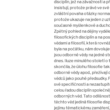
disciplín, jež na závažnosti a
insistují, protože právě ve své
zvláštní povaha otázky normalit
protože ukazuje na jeden z uz
současné myšlenkové a duchov
Zpětný pohled na dějiny vyděl
filosofických disciplín a na 
vědami a filosofií, která rovn
byla na počátku, nám dovoluje 
jsou odborné vědy na jedné str
dnes. Iluze minulého století o
skončila, že úlohu filosofie t
odborné vědy apod., přežívají
vědců jako pouhé předsudky. Fi
své specifičnosti a nezastupite
celou řadou disciplín společně
odborných věd. Tato odlišnost 
těchto věd jediná filosofie di
jejímu tématickému zaměření, kt