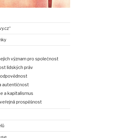
vy.cz“
nky
jejich význam pro společnost
st lidských práv
 odpovědnost
a autentičnost
 a kapitalismus
a veřejná prospěšnost
elů
use