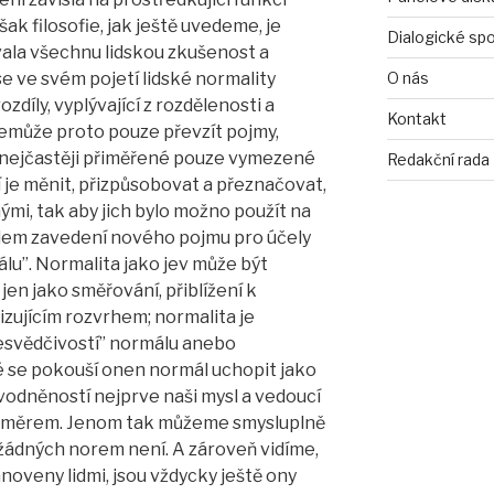
k filosofie, jak ještě uvedeme, je
Dialogické sp
vala všechnu lidskou zkušenost a
e ve svém pojetí lidské normality
O nás
díly, vyplývající z rozdělenosti a
Kontakt
emůže proto pouze převzít pojmy,
 nejčastěji přiměřené pouze vymezené
Redakční rada
 je měnit, přizpůsobovat a přeznačovat,
mi, tak aby jich bylo možno použít na
odem zavedení nového pojmu pro účely
álu”. Normalita jako jev může být
n jako směřování, přiblížení k
nizujícím rozvrhem; normalita je
esvědčivostí” normálu anebo
é se pokouší onen normál uchopit jako
vodněností nejprve naši mysl a vedoucí
m směrem. Jenom tak můžeme smysluplně
e žádných norem není. A zároveň vidíme,
noveny lidmi, jsou vždycky ještě ony