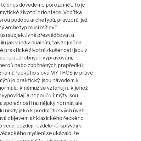
eště dnes dovedeme porozumět. To je
mytické životní orientace. Vodítka
erou podobu archetypů, pravzorů, jež
ný archetyp musí mít dvě
usí subjektivně přesvědčovat a
ílu jak v individuálním, tak zejména
 praktické životní zkušenosti jsou v
načně podrobných vypravování,
, heroů nebo zbožněných prapředků;
významů řeckého slova MYTHOS je právě
mýtů je praktický: jsou návodem k
ormálu, k němuž se vztahují a k jehož
evypovídají a nepoučují; mýty jsou
a společnosti na nějaký normál, ale
u nikdy jako k předmětu svých úvah,
tává objevem až klasického řeckého
a věda, později rozdělené, splývají v
n vědeckého myšlení se ukázalo, že
ické “normály” (tj. jejich mytické