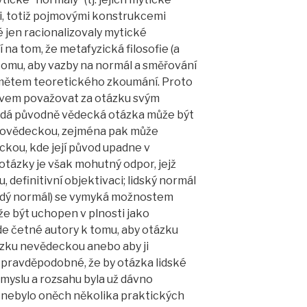
i, totiž pojmovými konstrukcemi
 jen racionalizovaly mytické
 na tom, že metafyzická filosofie (a
 tomu, aby vazby na normál a směřování
dmětem teoretického zkoumání. Proto
vem považovat za otázku svým
ždá původně vědecká otázka může být
movědeckou, zejména pak může
kou, kde její původ upadne v
otázky je však mohutný odpor, jejž
 definitivní objektivaci; lidský normál
každý normál) se vymyká možnostem
že být uchopen v plnosti jako
e četné autory k tomu, aby otázku
tázku nevědeckou anebo aby ji
 pravděpodobné, že by otázka lidské
myslu a rozsahu byla už dávno
y nebylo oněch několika praktických