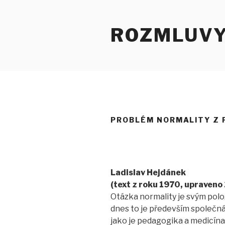
Přejít
k
ROZMLUV
obsahu
webu
PROBLÉM NORMALITY Z 
Ladislav Hejdánek
(text z roku 1970, upraveno
Otázka normality je svým pol
dnes to je především společná
jako je pedagogika a medicína,