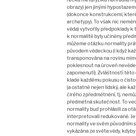
obrazy) jen jinými hypostazem
(dokonce konstrukcemi, které
archetypy). To však nic nemění
věda) vytvořily předpoklady k
k normalitě byly učiněny pře
můžeme otázku normality prá
původem vědeckou (i když ka
transponována na rovinu mi
poklesnout na úroveň nevědec
zapomenutí). Zvláštností této 
klade každému pokusu o čistou,
(a ostatně nejen lidský, ale 
čirého zpředmětnění, tj. nemů
předmětná skutečnost. To ved
normality buď prohlásili za o
interpretovali redukovaně. Je
normality ve svém původním s
vykázána ze světa vědy, kdyb