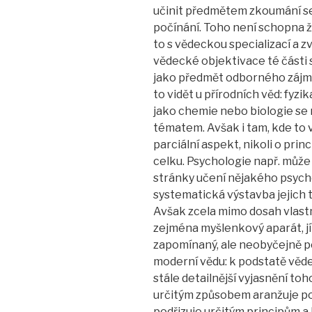
učinit předmětem zkoumání se
počínání. Toho není schopna ž
to s vědeckou specializací a 
vědecké objektivace té části s
jako předmět odborného zájmu 
to vidět u přírodních věd: fyz
jako chemie nebo biologie se
tématem. Avšak i tam, kde to v
parciální aspekt, nikoli o prin
celku. Psychologie např. může
stránky učení nějakého psycho
systematická výstavba jejich 
Avšak zcela mimo dosah vlas
zejména myšlenkový aparát, jí
zapomínaný, ale neobyčejně p
moderní vědu: k podstatě vědec
stále detailnější vyjasnění toh
určitým způsobem aranžuje pok
podřizuje určitým principům a