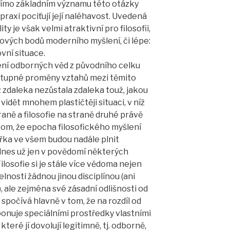
 přímo základním významu této otázky
 praxi pociťují její naléhavost. Uvedená
y je však velmi atraktivní pro filosofii,
lových bodů moderního myšlení, či lépe:
ní situace.
ení odborných věd z původního celku
postupné proměny vztahů mezi těmito
ěž zdaleka nezůstala zdaleka touž, jakou
vidět mnohem plastičtěji situaci, v níž
aně a filosofie na straně druhé právě
 tom, že epocha filosofického myšlení
akřka ve všem budou nadále plnit
 dnes už jen v povědomí některých
losofie si je stále více vědoma nejen
lnosti žádnou jinou disciplínou (ani
), ale zejména své zásadní odlišnosti od
spočívá hlavně v tom, že na rozdíl od
sponuje speciálními prostředky vlastními
eré jí dovolují legitimně, tj. odborně,