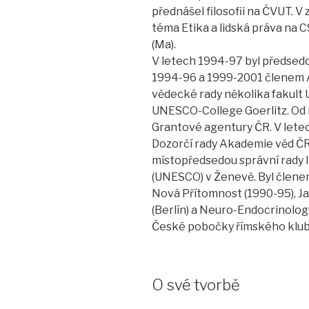
přednášel filosofii na ČVUT. 
téma Etika a lidská práva na 
(Ma).
V letech 1994-97 byl předse
1994-96 a 1999-2001 členem 
vědecké rady několika fakult 
UNESCO-College Goerlitz. Od 
Grantové agentury ČR. V lete
Dozorčí rady Akademie věd ČR
místopředsedou správní rady 
(UNESCO) v Ženevě. Byl člene
Nová Přítomnost (1990-95), J
(Berlín) a Neuro-Endocrinolog
České pobočky římského klub
O své tvorbě