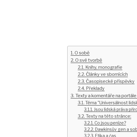
O sobě
O své tvorbě
Knihy, monografie
Články ve sbornících
Časopisecké příspěvky
Překlady
Texty a komentáře na portál
Téma "Universálnost lids
Jsou lidská práva při
Texty na této stránce:
Co jsou peníze?
Dawkinsův gen a sob
Etika a čas