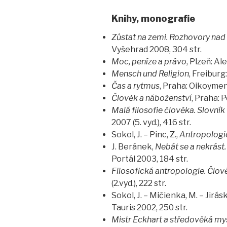
Knihy, monografie
Zůstat na zemi. Rozhovory nad 
Vyšehrad 2008, 304 str.
Moc, peníze a právo
, Plzeň: Al
Mensch und Religion
, Freiburg
Čas a rytmus
, Praha: Oikoymenh
Člověk a náboženství
, Praha: 
Malá filosofie člověka. Slovník
2007 (5. vyd.), 416 str.
Sokol, J. – Pinc, Z.,
Antropologie
J. Beránek,
Nebát se a nekrás
Portál 2003, 184 str.
Filosofická antropologie. Člov
(2.vyd.), 222 str.
Sokol, J. – Mičienka, M. – Jirásk
Tauris 2002, 250 str.
Mistr Eckhart a středověká my