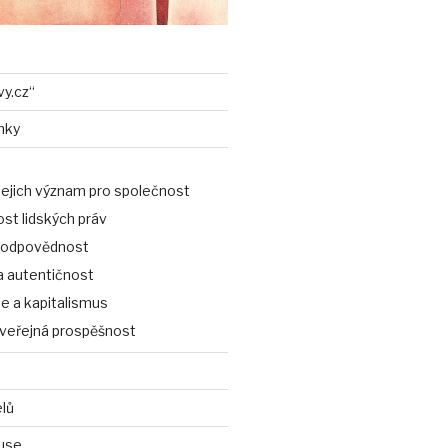
vy.cz“
nky
jejich význam pro společnost
st lidských práv
 odpovědnost
a autentičnost
 a kapitalismus
a veřejná prospěšnost
elů
use