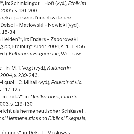
, in: Schmidinger – Hoff (vyd.),
Ethik im
a 2005, s. 181-200.
Patočka, penseur d’une dissidence
: Delsol – Maslowski – Nowicki (vyd.),
. 15-34.
n Heiden?“, in: Enders – Zaborowski
igion
, Freiburg: Alber 2004, s. 451-456.
yd.),
Kulturen in Begegnung
, Wroclaw –
 in: M. T. Vogt (vyd.),
Kulturen in
 2004, s. 239-243.
 Miquel – C. Mihali (vyd.),
Pouvoir et vie
.
. 117-125.
n morale?“, in:
Quelle conception de
2003, s. 119-130.
icht als hermeneutischer Schlüssel“,
cal Hermeneutics and Biblical Exegesis
,
péennes“, in: Delsol – Maslowski –