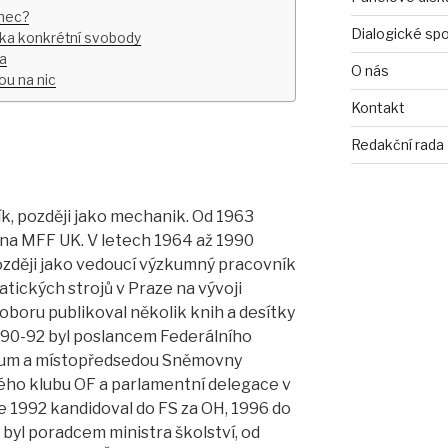
onec?
Dialogické sp
nka konkrétní svobody
da
O nás
ou na nic
Kontakt
Redakční rada
ník, později jako mechanik. Od 1963
na MFF UK. V letech 1964 až 1990
ozději jako vedoucí výzkumný pracovník
ckých strojů v Praze na vývoji
oboru publikoval několik knih a desítky
990-92 byl poslancem Federálního
rum a místopředsedou Sněmovny
ho klubu OF a parlamentní delegace v
 1992 kandidoval do FS za OH, 1996 do
 byl poradcem ministra školství, od