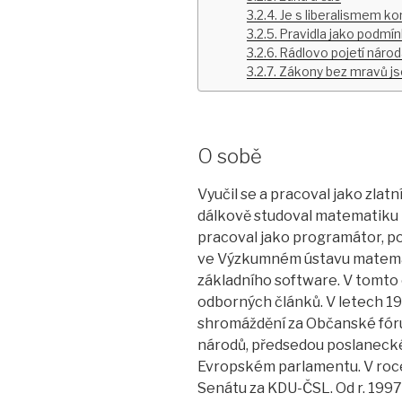
Je s liberalismem k
Pravidla jako podmí
Rádlovo pojetí náro
Zákony bez mravů js
O sobě
Vyučil se a pracoval jako zlat
dálkově studoval matematiku 
pracoval jako programátor, p
ve Výzkumném ústavu matemati
základního software. V tomto 
odborných článků. V letech 1
shromáždění za Občanské fó
národů, předsedou poslanecké
Evropském parlamentu. V roce
Senátu za KDU-ČSL. Od r. 1997