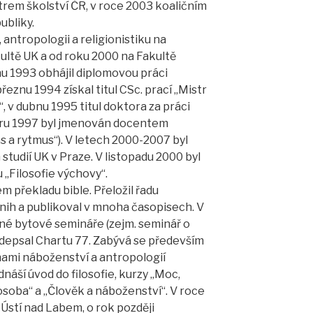
rem školství ČR, v roce 2003 koaličním
ubliky.
, antropologii a religionistiku na
ultě UK a od roku 2000 na Fakultě
nu 1993 obhájil diplomovou práci
březnu 1994 získal titul CSc. prací „Mistr
 v dubnu 1995 titul doktora za práci
noru 1997 byl jmenován docentem
Čas a rytmus“). V letech 2000-2007 byl
tudií UK v Praze. V listopadu 2000 byl
„Filosofie výchovy“.
překladu bible. Přeložil řadu
knih a publikoval v mnoha časopisech. V
né bytové semináře (zejm. seminář o
odepsal Chartu 77. Zabývá se především
inami náboženství a antropologií
dnáší úvod do filosofie, kurzy „Moc,
osoba“ a „Člověk a náboženství“. V roce
 Ústí nad Labem, o rok později