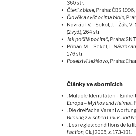
360 str.
Čtení z bible
, Praha: ČBS 1996, 
Člověk a svět očima bible
, Pra
Navrátil, V. – Sokol, J. – Žák, V.,
(2.vyd.), 264 str.
Jak počítá počítač
, Praha: SNTL
Přibáň, M. – Sokol, J.,
Návrh sa
176 str.
Poselství Ježíšovo
, Praha: Char
Články ve sbornících
„Multiple Identitäten – Einheit d
Europa – Mythos und Heimat
, 
„Die dreifache Verantwortung 
Bildung zwischen Luxus und N
„Les regles: conditions de la l
l’action
, Cluj 2005, s. 173-181.