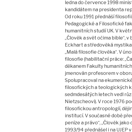
ledna do července 1998 minist
kandidátem na presidenta rep
Od roku 1991 přednáší filosofii
Pedagogické a Filosofické fak
humanitních studií UK. V květ
„Člověk a svět očima bible“, v 
Eckhart a středověká mystika“,
„Malá filosofie člověka“. V ú
filosofie (habilitační práce: „
děkanem Fakulty humanitních s
jmenován profesorem v oboru 
Spolupracoval na ekumenickém 
filosofických a teologických 
sedmdesátých letech vedl růz
Nietzscheovi). V roce 1976 p
filosofickou antropologií, děj
institucí. V současné době pře
peníze a právo“, „Člověk jako 
1993/94 přednášel i na UJEP v