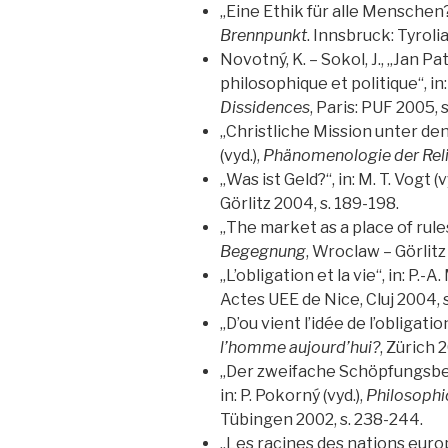
„Eine Ethik für alle Menschen?“
Brennpunkt
. Innsbruck: Tyroli
Novotný, K. – Sokol, J., „Jan 
philosophique et politique“, in
Dissidences
, Paris: PUF 2005, s
„Christliche Mission unter de
(vyd.),
Phänomenologie der Rel
„Was ist Geld?“, in: M. T. Vogt (v
Görlitz 2004, s. 189-198.
„The market as a place of rules“,
Begegnung
, Wroclaw – Görlitz
„L’obligation et la vie“, in: P.-A.
Actes UEE de Nice, Cluj 2004, s
„D’ou vient l’idée de l’obligatio
l’homme aujourd’hui?
, Zürich 
„Der zweifache Schöpfungsber
in: P. Pokorný (vyd.),
Philosophi
Tübingen 2002, s. 238-244.
„Les racines des nations euro