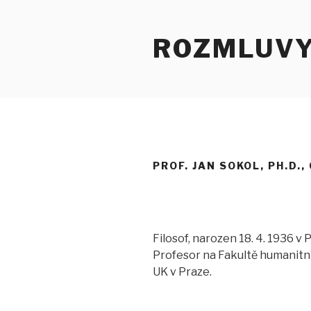
Přejít
k
ROZMLUV
obsahu
webu
PROF. JAN SOKOL, PH.D.,
Filosof, narozen 18. 4. 1936 v 
Profesor na Fakultě humanitní
UK v Praze.