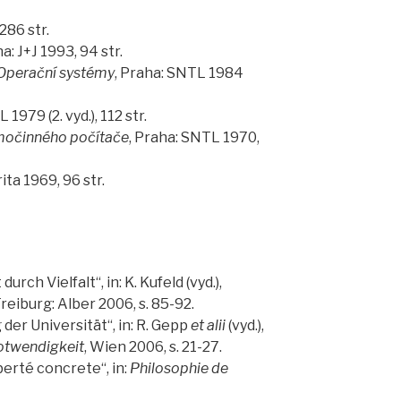
286 str.
ha: J+J 1993, 94 str.
Operační systémy
, Praha: SNTL 1984
 1979 (2. vyd.), 112 str.
močinného počítače
, Praha: SNTL 1970,
ita 1969, 96 str.
urch Vielfalt“, in: K. Kufeld (vyd.),
Freiburg: Alber 2006, s. 85-92.
der Universität“, in: R. Gepp
et alii
(vyd.),
otwendigkeit
, Wien 2006, s. 21-27.
iberté concrete“, in:
Philosophie de