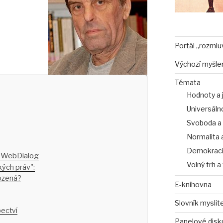
Portál „rozmlu
Výchozí myšle
Témata
Hodnoty a 
Universálno
Svoboda a
Normalita 
Demokracie
e WebDialog
Volný trh 
kých práv":
rozená?
E-knihovna
Slovník myslit
ectví
Panelové disk