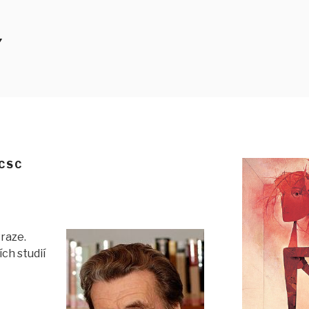
Y
 CSC
Praze.
ch studií