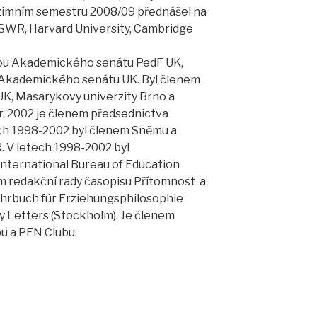
V zimním semestru 2008/09 přednášel na
CSWR, Harvard University, Cambridge
dou Akademického senátu PedF UK,
Akademického senátu UK. Byl členem
UK, Masarykovy univerzity Brno a
r. 2002 je členem předsednictva
ch 1998-2002 byl členem Sněmu a
. V letech 1998-2002 byl
International Bureau of Education
m redakční rady časopisu Přítomnost a
ahrbuch für Erziehungsphilosophie
y Letters (Stockholm). Je členem
u a PEN Clubu.