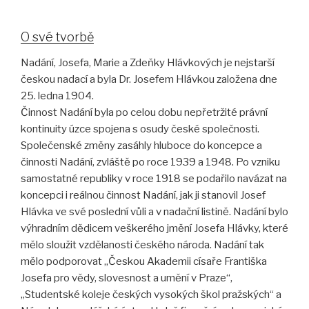
O své tvorbě
Nadání, Josefa, Marie a Zdeňky Hlávkových je nejstarší
českou nadací a byla Dr. Josefem Hlávkou založena dne
25. ledna 1904.
Činnost Nadání byla po celou dobu nepřetržité právní
kontinuity úzce spojena s osudy české společnosti.
Společenské změny zasáhly hluboce do koncepce a
činnosti Nadání, zvláště po roce 1939 a 1948. Po vzniku
samostatné republiky v roce 1918 se podařilo navázat na
koncepci i reálnou činnost Nadání, jak ji stanovil Josef
Hlávka ve své poslední vůli a v nadační listině. Nadání bylo
výhradním dědicem veškerého jmění Josefa Hlávky, které
mělo sloužit vzdělanosti českého národa. Nadání tak
mělo podporovat „Českou Akademii císaře Františka
Josefa pro vědy, slovesnost a umění v Praze“,
„Studentské koleje českých vysokých škol pražských“ a