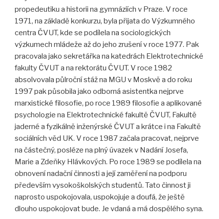
propedeutiku a historii na gymnáziích v Praze. V roce
1971, na základě konkurzu, byla přijata do Výzkumného
centra ČVUT, kde se podílela na sociologických
výzkumech mládeže až do jeho zrušení v roce 1977. Pak
pracovala jako sekretářka na katedrách Elektrotechnické
fakulty ČVUT a na rektorátu ČVUT. V roce 1982
absolvovala půlroční stáž na MGU v Moskvě a do roku
1997 pak působila jako odborná asistentka nejprve
marxistické filosofie, po roce 1989 filosofie a aplikované
psychologie na Elektrotechnické fakultě ČVUT, Fakultě
jaderné a fyzikálně inženýrské ČVUT a krátce i na Fakultě
sociálních věd UK. V roce 1987 začala pracovat, nejprve
na částečný, posléze na plný úvazek v Nadání Josefa,
Marie a Zdeňky Hlávkových. Po roce 1989 se podílela na
obnovení nadační činnosti a její zaměření na podporu
především vysokoškolských studentů. Tato činnost ji
naprosto uspokojovala, uspokojuje a doufá, že ještě
dlouho uspokojovat bude. Je vdaná a má dospělého syna.