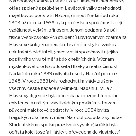
Národohospodářský ústav. I když finanční a ekonomický
otřes spojený s průběhem I. světové války znehodnotil
majetkovou podstatu Nadání, činnost Nadání od roku
1904 až do roku 1939 byla pro českou společnost a její
vzdělanost velkým přínosem. Jenom podpora 3 a půl
tisíce vysokoškolských studentů ubytovaných zdarma na
Hlávkově koleji znamenala otevření cesty ke vzniku a
uplatnění české inteligence v naší společnosti a jejího
pozitivního vlivu téměř až do dnešních dnů. Význam
myšlenkového odkazu Josefa Hlávky a reálná činnost
Nadání do roku 1939 ovlivnila i osudy Nadání po roce
1945. V roce 1953 byly rozhodnutím vlády zrušeny
všechny české nadace s výjimkou Nadání J., M., a Z.
Hlávkových, jemuž byla ponechána možnost formální
existence s určitým vlastivědným posláním a torzem
původní majetkové podstaty. V roce 1954 byl za
tragických okolností zrušen Národohospodářský ústav.
Studentskému spolku pražských vysokoškoláků byla
odňata kolej Josefa Hlávky a převedena do vlastnictví