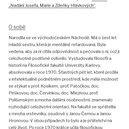
„Nadání
Josefa, Marie a Zdeňky Hlávkových“
.
O sobě
Narodila se ve východočeském Náchodě. Má o šest let
mladší sestru, která je mentálně retardovaná. Byla
vedena, aby za ni cítila odpovědnost a pečovala o ni, což ji
celoživotně pozitivně ovlivnilo. Vystudovala filosofii a
historii na Filosofické fakultě Univerzity Karlovy,
absolvovala v roce 1970. Šťastných pět let, které prožila
v intelektuálně podnětném prostředí, kde měla možnost
se stýkat s prof. Kosíkem, prof. Patočkou, doc.
Peškovou, doc. Červinkou, doc. Mlezivou, prof.
Polišenským a mnoha dalšími osobnostmi, znamenalo
rozhodující celoživotní orientaci. Na fakultě se spřátelila
s mnoha vrstevníky, osudově s Janou Černou a Janou
Hronovou. V obou případech to bylo a je přátelství na
celý život. Po roce 1970 krátce učila filosofickou