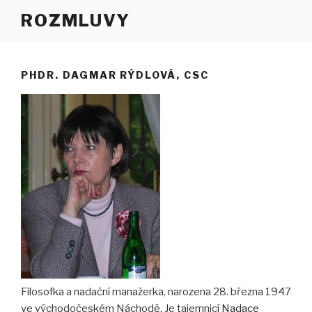
Přejít
ROZMLUVY
k
obsahu
webu
PHDR. DAGMAR RÝDLOVÁ, CSC
Filosofka a nadační manažerka, narozena 28. března 1947
ve východočeském Náchodě. Je tajemnicí
Nadace