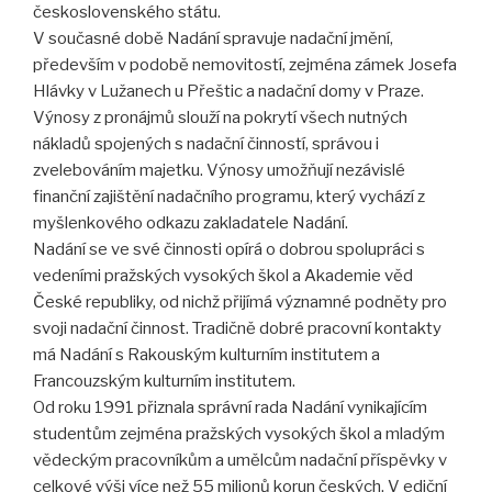
československého státu.
V současné době Nadání spravuje nadační jmění,
především v podobě nemovitostí, zejména zámek Josefa
Hlávky v Lužanech u Přeštic a nadační domy v Praze.
Výnosy z pronájmů slouží na pokrytí všech nutných
nákladů spojených s nadační činností, správou i
zvelebováním majetku. Výnosy umožňují nezávislé
finanční zajištění nadačního programu, který vychází z
myšlenkového odkazu zakladatele Nadání.
Nadání se ve své činnosti opírá o dobrou spolupráci s
vedeními pražských vysokých škol a Akademie věd
České republiky, od nichž přijímá významné podněty pro
svoji nadační činnost. Tradičně dobré pracovní kontakty
má Nadání s Rakouským kulturním institutem a
Francouzským kulturním institutem.
Od roku 1991 přiznala správní rada Nadání vynikajícím
studentům zejména pražských vysokých škol a mladým
vědeckým pracovníkům a umělcům nadační příspěvky v
celkové výši více než 55 milionů korun českých. V ediční